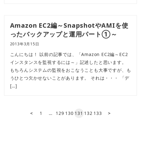
Amazon EC2編～SnapshotやAMIを使
ったバックアップと運用パート①～
2013年3月15日
こんにちは！ 以前の記事では、「Amazon EC2編～EC2
インスタンスを監視するには～」記述したと思います。
もちろんシステムの監視をおこなうことも大事ですが、も
うひとつ欠かせないことがあります。 それは・・・ 「デ
[…]
前の
次の
1
…
129
130
131
132
133
ペー
ペー
ジ
ジ