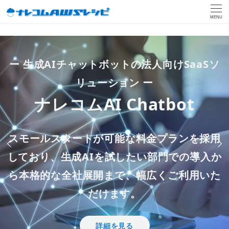
MENU
ー 生成AIチャットボットの法人向けSaaSソ
ー
生成AIや自動化システムを利用し、
「Databricks on AWS」とAWSの各種サービ
AIエージェントの法人向けSaaSサービス
リューション ー
効率的かつ高品質なクラウド利用をサポート
スを使用し、
生成AI新サービス
ー 伴走型サービスでお客様の内製化をご支援
ナレコムAI Agent Studio
ナレコムAI Chatbot
します
ー
ー 大企業も採用する ー
Amazon Bedrockを活用し
しますー
お客様のAWS 環境に蓄積されたデータの活
クラウド監視・保守サービ
クラウドAIのプロジェクト
データ分析内製化支援 on
た
ノーコードでエージェント開発ができる直感
スモールスタートが可能な料金プランを採用
用支援を行います
ス
どう進めるの？
Databricks
「内製化支援推進AWS パー
的UIと、生成AIを活用した多様な業務エージ
しており、
生成AIを試したい部門での導入か
DX支援サービス
ら本格的な全社展開まで、幅広くご利用いた
ェントを構築できます。
トナー」に認定
powered by ナレコムAI
詳しい情報を見る
だけます。
詳細を見る
Amazon Bedrockとは
ナレコムAI Agent Studio
詳しく見る
詳細を見る
詳細を見る