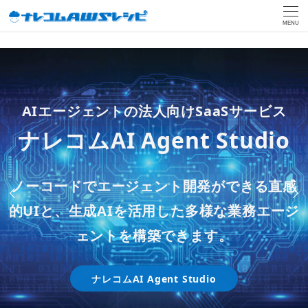
MENU
ー 生成AIチャットボットの法人向けSaaSソ
ー
生成AIや自動化システムを利用し、
「Databricks on AWS」とAWSの各種サービ
AIエージェントの法人向けSaaSサービス
リューション ー
効率的かつ高品質なクラウド利用をサポート
スを使用し、
生成AI新サービス
ー 伴走型サービスでお客様の内製化をご支援
ナレコムAI Agent Studio
ナレコムAI Chatbot
します
ー
ー 大企業も採用する ー
Amazon Bedrockを活用し
しますー
お客様のAWS 環境に蓄積されたデータの活
クラウド監視・保守サービ
クラウドAIのプロジェクト
データ分析内製化支援 on
た
ノーコードでエージェント開発ができる直感
スモールスタートが可能な料金プランを採用
用支援を行います
ス
どう進めるの？
Databricks
「内製化支援推進AWS パー
的UIと、生成AIを活用した多様な業務エージ
しており、
生成AIを試したい部門での導入か
DX支援サービス
ら本格的な全社展開まで、幅広くご利用いた
ェントを構築できます。
トナー」に認定
powered by ナレコムAI
詳しい情報を見る
だけます。
詳細を見る
Amazon Bedrockとは
ナレコムAI Agent Studio
詳しく見る
詳細を見る
詳細を見る