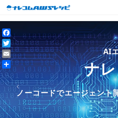
F
ー 生成AIチ
AI
a
T
「Databr
c
効率的か
w
ナレコ
ナ
E
ー 伴走
e
Amaz
i
m
クラ
共
b
お客様のAW
t
クラウドAI
データ分析内
a
有
o
t
i
「内製化支援
ノーコードでエージェント開
スモールスタートが可能な
o
e
l
po
k
r
ら本格的な