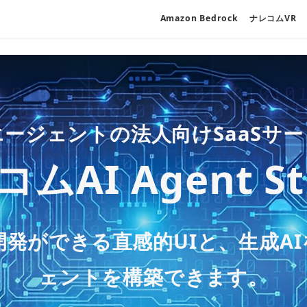
Amazon Bedrock
ナレコムVR
ー
生成AIや自動化システムを利用
ャットボットの法人向けSaaSソ
エージェントの法人向けSaaSサ
生成AI新サービス
icks on AWS」とAWSの各種サ
つ高品質なクラウド利用をサポー
ムAI Agent St
レコムAI Chatb
型サービスでお客様の内製化をご支
ー 大企業も採用する ー
on Bedrock
ウド監視・保守サ
S 環境に蓄積されたデータの活用
のプロジェクト
製化支援 on Dat
推進AWS パー
DX支援サービス
発ができる直感的UIと、生成A
料金プランを採用しており、
生成
wered by ナレコ
全社展開まで、幅広くご利用い
ェントを構築できます。
詳しい情報を見る
詳細を見る