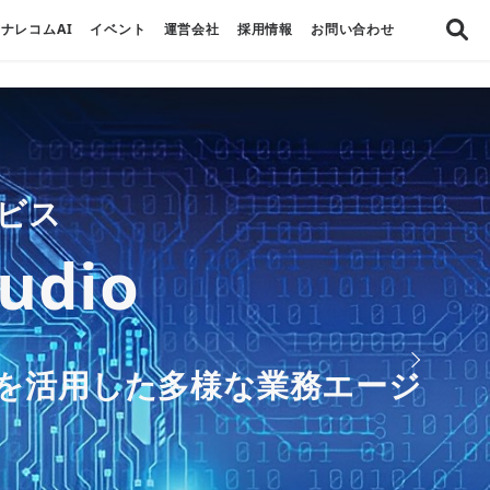
ナレコムAI
イベント
運営会社
採用情報
お問い合わせ
し、
リューション ー
ービス
ービスを使用し、
トします
ー
udio
ot
援しますー
を活用した
ービス
支援を行います
どう進めるの？
abricks
トナー」に認定
Iを活用した多様な業務エージ
AIを試したい部門での導入か
ムAI
ただけます。