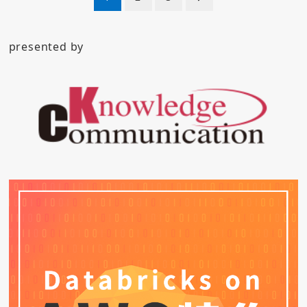
稿
ナ
presented by
ビ
ゲ
ー
シ
ョ
ン