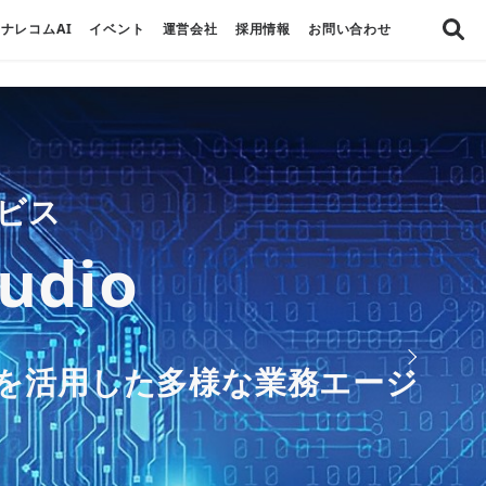
ナレコムAI
イベント
運営会社
採用情報
お問い合わせ
し、
リューション ー
ービス
ービスを使用し、
トします
ー
udio
ot
援しますー
を活用した
ービス
支援を行います
どう進めるの？
abricks
トナー」に認定
Iを活用した多様な業務エージ
AIを試したい部門での導入か
ムAI
ただけます。