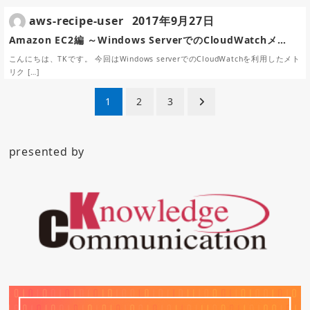
aws-recipe-user
2017年9月27日
Amazon EC2編 ～Windows ServerでのCloudWatchメ…
こんにちは、TKです。 今回はWindows serverでのCloudWatchを利用したメト
リク […]
投
1
2
3
稿
ナ
presented by
ビ
ゲ
ー
シ
ョ
ン