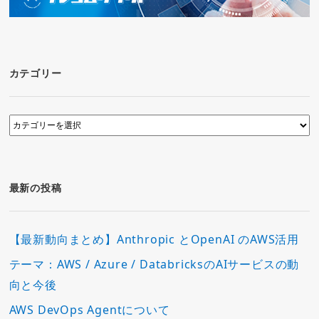
カテゴリー
カ
テ
ゴ
リ
ー
最新の投稿
【最新動向まとめ】Anthropic とOpenAI のAWS活用
テーマ：AWS / Azure / DatabricksのAIサービスの動
向と今後
AWS DevOps Agentについて