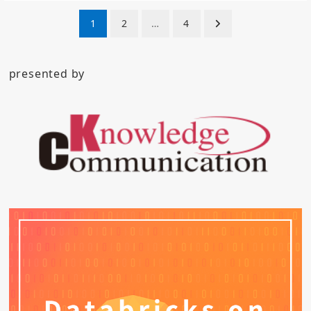
投
1
2
…
4
稿
ナ
presented by
ビ
ゲ
ー
シ
ョ
ン