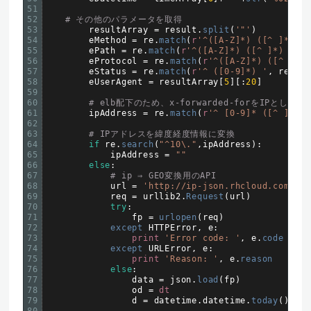
51
52
# その他のパラメータを取得
53
resultArray
=
result
.
split
(
'"'
)
54
eMethod
=
re
.
match
(
r
'^([A-Z]*) ([^ ]*) (.
55
ePath
=
re
.
match
(
r
'^([A-Z]*) ([^ ]*) (.*)
56
eProtocol
=
re
.
match
(
r
'^([A-Z]*) ([^ ]*) 
57
eStatus
=
re
.
match
(
r
'^ ([0-9]*) '
,
result
58
eUserAgent
=
resultArray
[
5
]
[
:
20
]
59
60
# elb配下のため、x-forwarded-forをIPとして取
61
ipAddress
=
re
.
match
(
r
'^ [0-9]* ([^ ]*) .
62
63
# IPアドレスを緯度経度情報に変換
64
if
re
.
search
(
"^10\."
,
ipAddress
)
:
65
ipAddress
=
""
66
else
:
67
# ip ⇒ GEO変換用のAPI
68
url
=
'http://ip-json.rhcloud.com/jso
69
req
=
urllib2
.
Request
(
url
)
70
try
:
71
fp
=
urlopen
(
req
)
72
except 
HTTPError
,
e
:
73
print
'Error code: '
,
e
.
code
74
except 
URLError
,
e
:
75
print
'Reason: '
,
e
.
reason
76
else
:
77
data
=
json
.
load
(
fp
)
78
od
=
dt
79
d
=
datetime
.
datetime
.
today
(
)