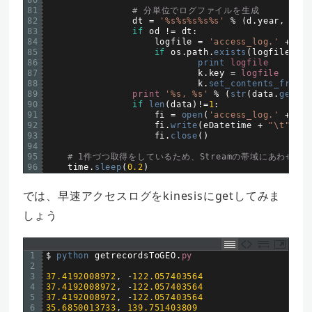
80
81
# 分単位でログファイルを生成
82
dt
=
'%s%s%s%s%s'
%
(
d
.
year
,
str
(
83
if
od
!=
dt
:
84
logfile
=
'access_log.'
+
od
85
if
os
.
path
.
exists
(
logfile
)
:
86
print 
logfile
87
k
.
key
=
logfile
88
k
.
set_contents_from_f
89
print
'%s, %s'
%
(
str
(
data
.
get
(
"l
90
if
len
(
data
)
!=
1
:
91
fi
=
open
(
'access_log.'
+
dt
,
92
fi
.
write
(
eDatetime
+
"\t"
+
e
93
fi
.
close
(
)
94
95
# 1件づつ取得をしているため、Streamの帯域にあわせて
96
time
.
sleep
(
0.2
)
では、早速アクセスログをkinesisにgetしてみま
しょう
1
$
python 
getrecordsToGEO
.
py
2
3
37.4192008972
,
-
122.057403564
4
37.4192008972
,
-
122.057403564
5
37.4192008972
,
-
122.057403564
6
35.6850013733
,
139.751403809