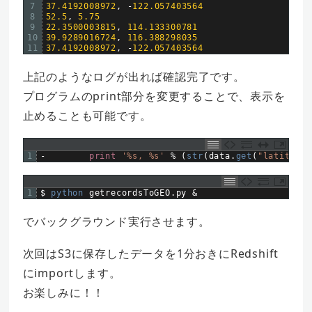
7
37.4192008972
,
-
122.057403564
8
52.5
,
5.75
9
22.3500003815
,
114.133300781
10
39.9289016724
,
116.388298035
11
37.4192008972
,
-
122.057403564
上記のようなログが出れば確認完了です。
プログラムのprint部分を変更することで、表示を
止めることも可能です。
1
-
print
'%s, %s'
%
(
str
(
data
.
get
(
"latitude"
1
$
python 
getrecordsToGEO
.
py
&
でバックグラウンド実行させます。
次回はS3に保存したデータを1分おきにRedshift
にimportします。
お楽しみに！！