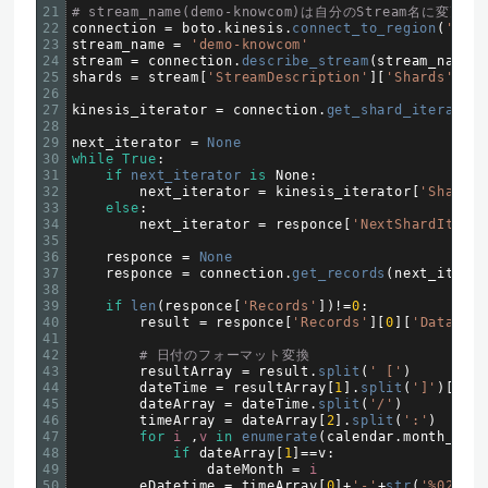
21
# stream_name(demo-knowcom)は自分のStream名に変更
22
connection
=
boto
.
kinesis
.
connect_to_region
(
'us-e
23
stream_name
=
'demo-knowcom'
24
stream
=
connection
.
describe_stream
(
stream_name
)
25
shards
=
stream
[
'StreamDescription'
]
[
'Shards'
]
[
0
]
26
27
kinesis_iterator
=
connection
.
get_shard_iterator
(
28
29
next_iterator
=
None
30
while
True
:
31
if
next_iterator 
is
None
:
32
next_iterator
=
kinesis_iterator
[
'ShardIt
33
else
:
34
next_iterator
=
responce
[
'NextShardIterat
35
36
responce
=
None
37
responce
=
connection
.
get_records
(
next_iterat
38
39
if
len
(
responce
[
'Records'
]
)
!=
0
:
40
result
=
responce
[
'Records'
]
[
0
]
[
'Data'
]
41
42
# 日付のフォーマット変換
43
resultArray
=
result
.
split
(
' ['
)
44
dateTime
=
resultArray
[
1
]
.
split
(
']'
)
[
0
]
45
dateArray
=
dateTime
.
split
(
'/'
)
46
timeArray
=
dateArray
[
2
]
.
split
(
':'
)
47
for
i
,
v
in
enumerate
(
calendar
.
month_abbr
48
if
dateArray
[
1
]
==
v
:
49
dateMonth
=
i
50
eDatetime
=
timeArray
[
0
]
+
'-'
+
str
(
'%02d'
%