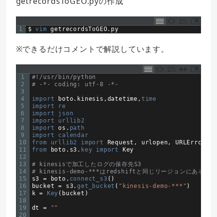
getrecordsToGEO.pyの作成
1
$
vim 
getrecordsToGEO
.
py
※できるだけコメントで解説しています。
1
#!/usr/bin/python
2
# -*- coding: utf-8 -*-
3
4
import 
boto
.
kinesis
,
datetime
,
time
5
import 
re
6
import 
json
7
import 
urllib2
8
import 
os
.
path
9
import 
calendar
10
from 
urllib2 
import 
Request
,
urlopen
,
URLError
,
H
11
from 
boto
.
s3
.
key 
import 
Key
12
13
# kinesisで加工したログの保存先S3
14
# kinesis-demo-***はredshiftと同じリージョンにある
15
s3
=
boto
.
connect_s3
(
)
16
bucket
=
s3
.
get_bucket
(
"kinesis-demo-***"
)
17
k
=
Key
(
bucket
)
18
19
dt
=
""
20