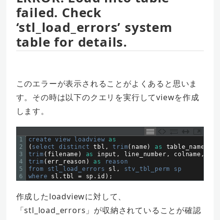
failed. Check
‘stl_load_errors’ system
table for details.
このエラーが表示されることがよくあると思いま
す。その時は以下のクエリを実行してviewを作成
します。
1
create 
view 
loadview 
as
2
(
select 
distinct 
tbl
,
trim
(
name
)
as
table_name
,
qu
3
trim
(
filename
)
as
input
,
line_number
,
colname
,
err
4
trim
(
err_reason
)
as
reason
5
from 
stl_load_errors 
sl
,
stv_tbl_perm 
sp
6
where 
sl
.
tbl
=
sp
.
id
)
;
作成したloadviewに対して、
「stl_load_errors」が収納されていることが確認