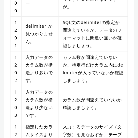
0
ー！
が。
0
1
SQL文のdelimiterの指定が
delimiter が
2
間違えているか、データのフ
見つかりませ
0
ォーマットに間違い無いか確
ん。
1
認しましょう。
1
入力データの
カラム数が間違えていない
2
カラム数が構
か、特定行だけカラム内にde
0
造より多いで
limiterが入っていないか確認
2
す。
しましょう。
1
入力データの
2
カラム数が構
カラム数が間違えていないか
0
造より少ない
確認しましょう。
3
です。
1
指定したカラ
入力するデータのサイズ（文
2
ムサイズより
字数）を見なおすか、テーブ