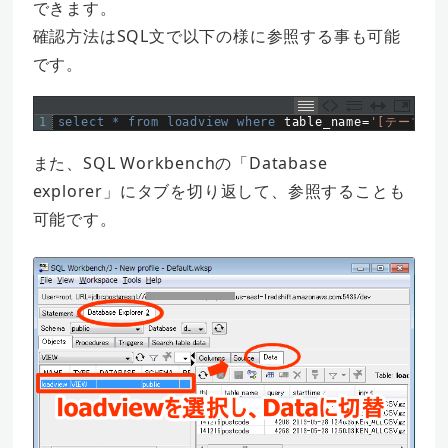
できます。
確認方法はSQL文で以下の様に参照する事も可能
です。
1
select *
from 
loadview 
where 
table_name
=
'[テーブル名
また、SQL Workbenchの「Database
explorer」にタブを切り返して、参照することも
可能です。