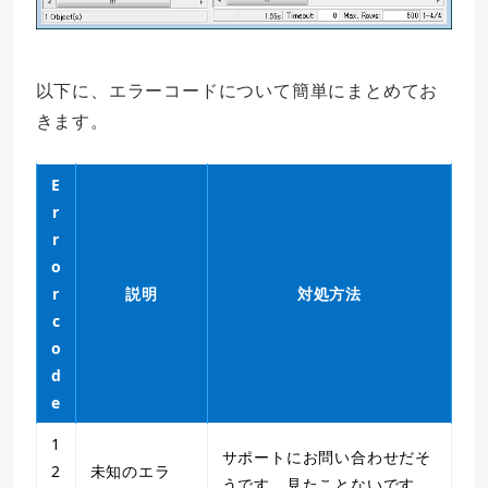
以下に、エラーコードについて簡単にまとめてお
きます。
E
r
r
o
r
説明
対処方法
c
o
d
e
1
サポートにお問い合わせだそ
2
未知のエラ
うです。見たことないです