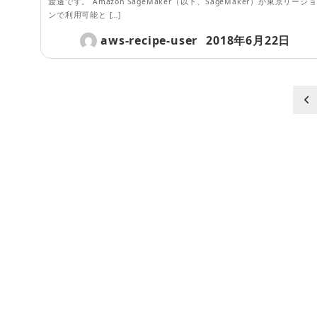
渡邊です。 Amazon SageMaker（以下、SageMaker）が東京リージョ
ンで利用可能と […]
aws-recipe-user
2018年6月22日
投
稿
ナ
ビ
ゲ
ー
シ
ョ
ン