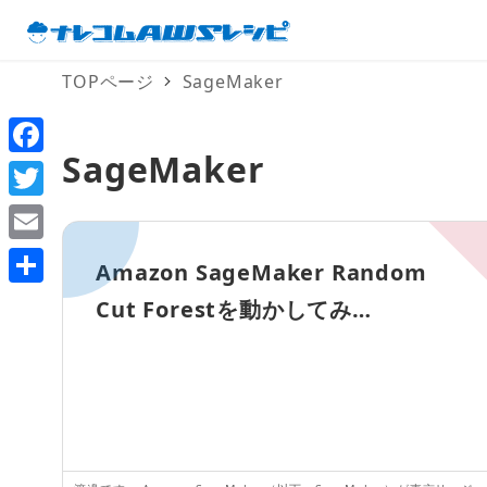
TOPページ
SageMaker
SageMaker
F
a
T
c
w
E
Amazon SageMaker Random
e
i
m
共
Cut Forestを動かしてみ…
b
t
a
有
o
t
i
o
e
l
k
r