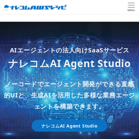
MENU
ー 生成AIチャットボットの法人向けSaaSソ
ー
生成AIや自動化システムを利用し、
「Databricks on AWS」とAWSの各種サービ
AIエージェントの法人向けSaaSサービス
リューション ー
効率的かつ高品質なクラウド利用をサポート
スを使用し、
生成AI新サービス
ー 伴走型サービスでお客様の内製化をご支援
ナレコムAI Agent Studio
ナレコムAI Chatbot
します
ー
ー 大企業も採用する ー
Amazon Bedrockを活用し
しますー
お客様のAWS 環境に蓄積されたデータの活
クラウド監視・保守サービ
クラウドAIのプロジェクト
データ分析内製化支援 on
た
ノーコードでエージェント開発ができる直感
スモールスタートが可能な料金プランを採用
用支援を行います
ス
どう進めるの？
Databricks
「内製化支援推進AWS パー
的UIと、生成AIを活用した多様な業務エージ
しており、
生成AIを試したい部門での導入か
DX支援サービス
ら本格的な全社展開まで、幅広くご利用いた
ェントを構築できます。
トナー」に認定
powered by ナレコムAI
詳しい情報を見る
だけます。
詳細を見る
Amazon Bedrockとは
ナレコムAI Agent Studio
詳しく見る
詳細を見る
詳細を見る