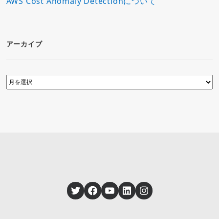
AWS Cost Anomaly Detectionについて
アーカイブ
Twitter
Facebook
YouTube
LinkedIn
Instagram