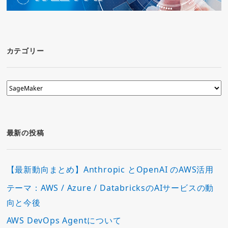
カテゴリー
カ
テ
ゴ
リ
ー
最新の投稿
【最新動向まとめ】Anthropic とOpenAI のAWS活用
テーマ：AWS / Azure / DatabricksのAIサービスの動
向と今後
AWS DevOps Agentについて