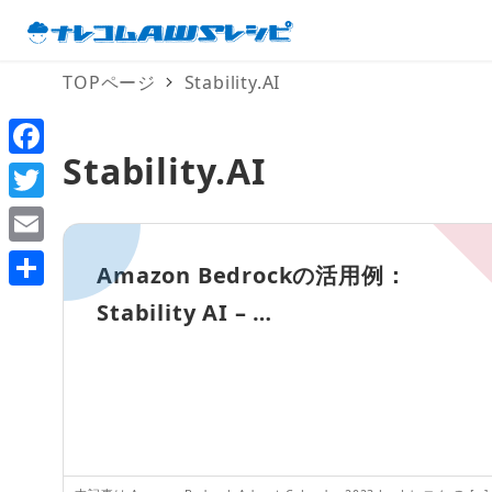
TOPページ
Stability.AI
Stability.AI
F
a
T
c
w
E
Amazon Bedrockの活用例：
e
i
m
共
Stability AI – …
b
t
a
有
o
t
i
o
e
l
k
r