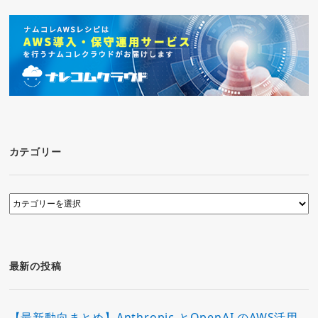
カテゴリー
カ
テ
ゴ
リ
ー
最新の投稿
【最新動向まとめ】Anthropic とOpenAI のAWS活用