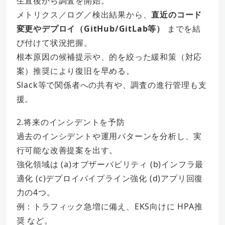
生直後から調査を開始。
メトリクス／ログ／検出結果から、
直近のコード
変更やデプロイ（GitHub/GitLab等）
までを結
び付けて状況把握。
根本原因の候補提示や、的を絞った緩和策（対応
案）推奨により復旧を早める。
Slack等で関係者への共有や、調査の進行管理も支
援。
2.将来のインシデントを予防
過去のインシデントや運用パターンを分析し、実
行可能な改善提案を出す。
強化領域は (a)オブザーバビリティ (b)インフラ最
適化 (c)デプロイパイプライン強化 (d)アプリ回復
力の4つ。
例：トラフィック急増に備え、EKS向けに HPA推
奨 など。