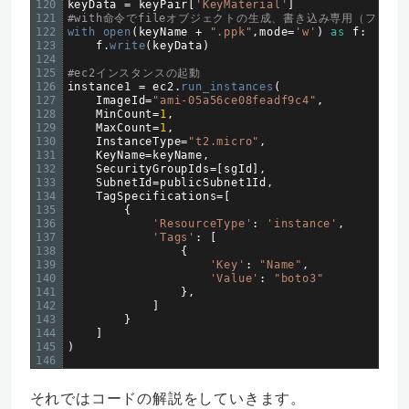
120
keyData
=
keyPair
[
'KeyMaterial'
]
121
#with命令でfileオブジェクトの生成、書き込み専用（ファ
122
with 
open
(
keyName
+
".ppk"
,
mode
=
'w'
)
as
f
:
123
f
.
write
(
keyData
)
124
125
#ec2インスタンスの起動
126
instance1
=
ec2
.
run_instances
(
127
ImageId
=
"ami-05a56ce08feadf9c4"
,
128
MinCount
=
1
,
129
MaxCount
=
1
,
130
InstanceType
=
"t2.micro"
,
131
KeyName
=
keyName
,
132
SecurityGroupIds
=
[
sgId
]
,
133
SubnetId
=
publicSubnet1Id
,
134
TagSpecifications
=
[
135
{
136
'ResourceType'
:
'instance'
,
137
'Tags'
:
[
138
{
139
'Key'
:
"Name"
,
140
'Value'
:
"boto3"
141
}
,
142
]
143
}
144
]
145
)
146
それではコードの解説をしていきます。