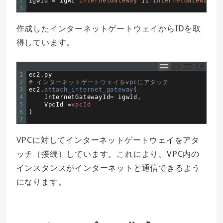
2
igwId
=
igw
[
'InternetGateway'
]
[
'InternetGatewayId'
3
作成したインターネットゲートウェイからIDを取
得しています。
1
ec2
.
py
2
# インターネットゲートウェイをvpcにアタッチ  
3
ec2
.
attach_internet_gateway
(
4
InternetGatewayId
=
igwId
,
5
VpcId
=
vpcId
6
)
7
VPCに対してインターネットゲートウェイをアタ
ッチ（接続）しています。これにより、VPC内の
インスタンスがインターネットと通信できるよう
になります。