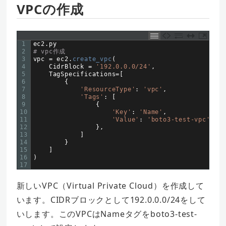
VPCの作成
1
ec2
.
py
2
# vpc作成  
3
vpc
=
ec2
.
create_vpc
(
4
CidrBlock
=
'192.0.0.0/24'
,
5
TagSpecifications
=
[
6
{
7
'ResourceType'
:
'vpc'
,
8
'Tags'
:
[
9
{
10
'Key'
:
'Name'
,
11
'Value'
:
'boto3-test-vpc'
12
}
,
13
]
14
}
15
]
16
)
17
新しいVPC（Virtual Private Cloud）を作成して
います。CIDRブロックとして192.0.0.0/24をして
いします。このVPCはNameタグをboto3-test-