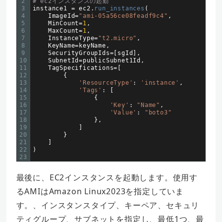
2
# ec2インスタンスの起動  
3
instance1
=
ec2
.
run_instances
(
4
ImageId
=
"ami-05a56ce08feadf9c4"
,
5
MinCount
=
1
,
6
MaxCount
=
1
,
7
InstanceType
=
"t2.micro"
,
8
KeyName
=
keyName
,
9
SecurityGroupIds
=
[
sgId
]
,
10
SubnetId
=
publicSubnet1Id
,
11
TagSpecifications
=
[
12
{
13
'ResourceType'
:
'instance'
,
14
'Tags'
:
[
15
{
16
'Key'
:
"Name"
,
17
'Value'
:
"boto3"
18
}
,
19
]
20
}
21
]
22
)
23
最後に、EC2インスタンスを起動します。使用す
るAMIはAmazon Linux2023を指定していま
す。、インスタンスタイプ、キーペア、セキュリ
ティグループ、サブネットを指定し、最低1つ、最