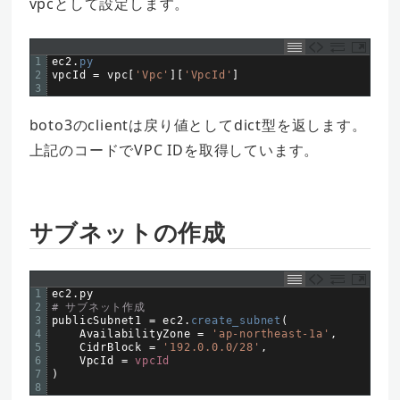
vpcとして設定します。
1
ec2
.
py
2
vpcId
=
vpc
[
'Vpc'
]
[
'VpcId'
]
3
boto3のclientは戻り値としてdict型を返します。
上記のコードでVPC IDを取得しています。
サブネットの作成
1
ec2
.
py
2
# サブネット作成  
3
publicSubnet1
=
ec2
.
create_subnet
(
4
AvailabilityZone
=
'ap-northeast-1a'
,
5
CidrBlock
=
'192.0.0.0/28'
,
6
VpcId
=
vpcId
7
)
8