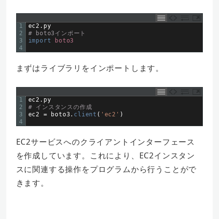
1
ec2
.
py
2
# boto3インポート  
3
import 
boto3
4
まずはライブラリをインポートします。
1
ec2
.
py
2
# インスタンスの作成  
3
ec2
=
boto3
.
client
(
'ec2'
)
4
EC2サービスへのクライアントインターフェース
を作成しています。これにより、EC2インスタン
スに関連する操作をプログラムから行うことがで
きます。