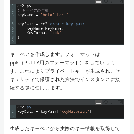
1
ec2
.
py
2
# キーペアの作成  
3
keyName
=
"boto3-test"
4
5
keyPair
=
ec2
.
create_key_pair
(
6
KeyName
=
keyName
,
7
KeyFormat
=
"ppk"
8
)
9
キーペアを作成します。フォーマットは
ppk（PuTTY用のフォーマット）をしていしま
す。これによりプライベートキーが生成され、セ
キュリティで保護された方法でインスタンスに接
続する際に使用します。
1
ec2
.
py
2
keyData
=
keyPair
[
'KeyMaterial'
]
3
生成したキーペアから実際のキー情報を取得して