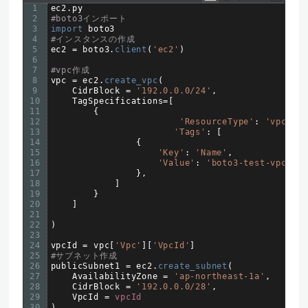
1
ec2
.
py
2
#boto3インポート
3
import 
boto3
4
#インスタンスの作成
5
ec2
=
boto3
.
client
(
'ec2'
)
6
7
#vpc作成
8
vpc
=
ec2
.
create_vpc
(
9
CidrBlock
=
'192.0.0.0/24'
,
10
TagSpecifications
=
[
11
{
12
'ResourceType'
:
'vpc'
,
13
'Tags'
:
[
14
{
15
'Key'
:
'Name'
,
16
'Value'
:
'boto3-test-vpc'
17
}
,
18
]
19
}
20
]
21
22
)
23
24
vpcId
=
vpc
[
'Vpc'
]
[
'VpcId'
]
25
#サブネット作成
26
publicSubnet1
=
ec2
.
create_subnet
(
27
AvailabilityZone
=
'ap-northeast-1a'
,
28
CidrBlock
=
'192.0.0.0/28'
,
29
VpcId
=
vpcId
30
)