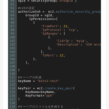
90
sgId
=
securityGroup
[
'GroupId'
]
91
92
#sshの設定
93
authorizeSsh
=
ec2
.
authorize_security_group_in
94
GroupId
=
sgId
,
95
IpPermissions
=
[
96
{
97
'FromPort'
:
22
,
98
'IpProtocol'
:
'tcp'
,
99
'IpRanges'
:
[
100
{
101
'CidrIp'
:
'myip'
,
102
'Description'
:
'SSH access 
103
}
,
104
]
,
105
'ToPort'
:
22
,
106
}
,
107
]
,
108
109
)
110
111
#キーペアの作成
112
keyName
=
"boto3-test"
113
114
keyPair
=
ec2
.
create_key_pair
(
115
KeyName
=
keyName
,
116
KeyFormat
=
"ppk"
117
)
118
119
#キーペアのファイルを作成する