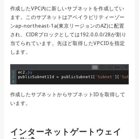
作成したVPC内に新しいサブネットを作成してい
ます。このサブネットはアベイラビリティーゾー
ンap-northeast-1a(東京リージョンのAZ)に配置
され、CIDRブロックとしては192.0.0.0/28が割り
当てられています。先ほど取得したVPCIDを指定
します。
1
ec2
.
py
2
publicSubnet1Id
=
publicSubnet1
[
'Subnet'
]
[
'SubnetI
3
作成したサブネットからサブネットIDを取得して
います。
インターネットゲートウェイ