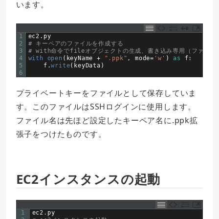
います。
1
ec2
.
py
2
# キーペアのファイルを作成する  
3
# with命令でfileオブジェクトの生成、書き込み専用（ファイ
4
with 
open
(
keyName
+
".ppk"
,
mode
=
'w'
)
as
f
:
5
f
.
write
(
keyData
)
6
プライベートキーをファイルとして保存していま
す。このファイルはSSHログインに使用します。
ファイル名は先ほど設定したキーペア名に.ppk拡
張子をつけたものです。
EC2インスタンスの起動
1
ec2
.
py