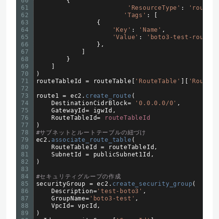
60
{
61
'ResourceType'
:
'route-
62
'Tags'
:
[
63
{
64
'Key'
:
'Name'
,
65
'Value'
:
'boto3-test-route-
66
}
,
67
]
68
}
69
]
70
)
71
routeTableId
=
routeTable
[
'RouteTable'
]
[
'RouteT
72
73
route1
=
ec2
.
create_route
(
74
DestinationCidrBlock
=
'0.0.0.0/0'
,
75
GatewayId
=
igwId
,
76
RouteTableId
=
routeTableId
77
)
78
#サブネットとルートテーブルの紐づけ
79
ec2
.
associate_route_table
(
80
RouteTableId
=
routeTableId
,
81
SubnetId
=
publicSubnet1Id
,
82
)
83
84
#セキュリティグループの作成
85
securityGroup
=
ec2
.
create_security_group
(
86
Description
=
'test-boto3'
,
87
GroupName
=
'boto3-test'
,
88
VpcId
=
vpcId
,
89
)