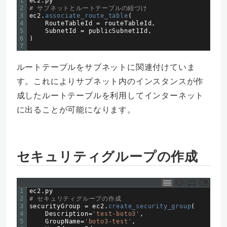
1
ec2
.
py
2
# サブネットとルートテーブルの紐づけ  
3
ec2
.
associate_route_table
(
4
RouteTableId
=
routeTableId
,
5
SubnetId
=
publicSubnet1Id
,
6
)
7
ルートテーブルをサブネットに関連付けていま
す。これによりサブネット内のインスタンスが作
成したルートテーブルを利用してインターネット
に出ることが可能になります。
セキュリティグループの作成
1
ec2
.
py
2
# セキュリティグループの作成  
3
securityGroup
=
ec2
.
create_security_group
(
4
Description
=
'test-boto3'
,
5
GroupName
=
'boto3-test'
,