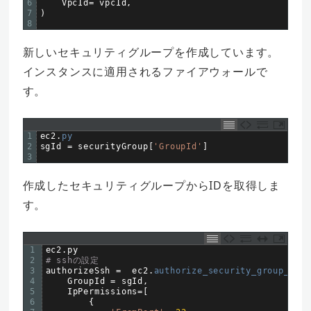
6
VpcId
=
vpcId
,
7
)
8
新しいセキュリティグループを作成しています。
インスタンスに適用されるファイアウォールで
す。
1
ec2
.
py
2
sgId
=
securityGroup
[
'GroupId'
]
3
作成したセキュリティグループからIDを取得しま
す。
1
ec2
.
py
2
# sshの設定  
3
authorizeSsh
=
ec2
.
authorize_security_group_ingr
4
GroupId
=
sgId
,
5
IpPermissions
=
[
6
{