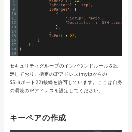
7
'FromPort'
:
22
,
8
'IpProtocol'
:
'tcp'
,
9
'IpRanges'
:
[
10
{
11
'CidrIp'
:
'myip'
,
12
'Description'
:
'SSH access fr
13
}
,
14
]
,
15
'ToPort'
:
22
,
16
}
,
17
]
,
18
)
19
セキュリティグループのインバウンドルールを設
定しており、指定のIPアドレス(myipからの
SSH(ポート22)接続を許可しています。ここは自身
の環境のIPアドレスを設定してください。
キーペアの作成