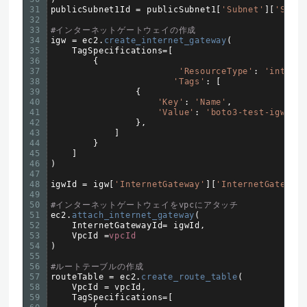
31
publicSubnet1Id
=
publicSubnet1
[
'Subnet'
]
[
'Subn
32
33
#インターネットゲートウェイの作成
34
igw
=
ec2
.
create_internet_gateway
(
35
TagSpecifications
=
[
36
{
37
'ResourceType'
:
'intern
38
'Tags'
:
[
39
{
40
'Key'
:
'Name'
,
41
'Value'
:
'boto3-test-igw'
42
}
,
43
]
44
}
45
]
46
)
47
48
igwId
=
igw
[
'InternetGateway'
]
[
'InternetGateway
49
50
#インターネットゲートウェイをvpcにアタッチ
51
ec2
.
attach_internet_gateway
(
52
InternetGatewayId
=
igwId
,
53
VpcId
=
vpcId
54
)
55
56
#ルートテーブルの作成
57
routeTable
=
ec2
.
create_route_table
(
58
VpcId
=
vpcId
,
59
TagSpecifications
=
[