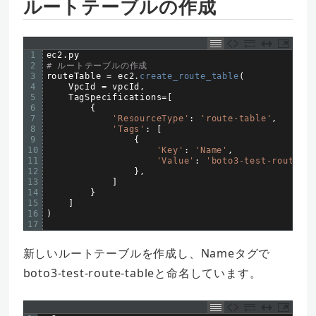
ルートテーブルの作成
1
ec2
.
py
2
# ルートテーブルの作成  
3
routeTable
=
ec2
.
create_route_table
(
4
VpcId
=
vpcId
,
5
TagSpecifications
=
[
6
{
7
'ResourceType'
:
'route-table'
,
8
'Tags'
:
[
9
{
10
'Key'
:
'Name'
,
11
'Value'
:
'boto3-test-route-ta
12
}
,
13
]
14
}
15
]
16
)
17
新しいルートテーブルを作成し、Nameタグで
boto3-test-route-tableと命名しています。