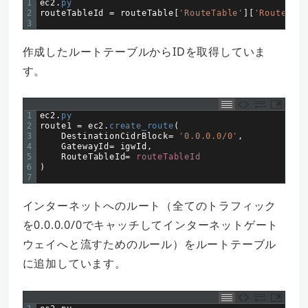
1
ec2
.
py
2
routeTableId
=
routeTable
[
'RouteTable'
]
[
'RouteTabl
3
作成したルートテーブルからIDを取得していま
す。
1
ec2
.
py
2
route1
=
ec2
.
create_route
(
3
DestinationCidrBlock
=
'0.0.0.0/0'
,
4
GatewayId
=
igwId
,
5
RouteTableId
=
routeTableId
6
)
7
インターネットへのルート（全てのトラフィック
を0.0.0.0/0でキャッチしてインターネットゲート
ウェイへと流すためのルール）をルートテーブル
に追加しています。