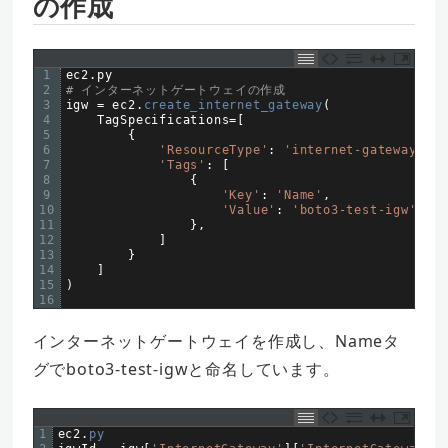
の作成
1
ec2
.
py
2
# インターネットゲートウェイの作成  
3
igw
=
ec2
.
create_internet_gateway
(
4
TagSpecifications
=
[
5
{
6
'ResourceType'
:
'internet-gateway'
,
7
'Tags'
:
[
8
{
9
'Key'
:
'Name'
,
10
'Value'
:
'boto3-test-igw'
11
}
,
12
]
13
}
14
]
15
)
16
インターネットゲートウェイを作成し、Nameタ
グでboto3-test-igwと命名しています。
1
ec2
.
py