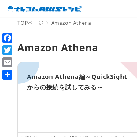
TOPページ
Amazon Athena
Amazon Athena
F
a
T
c
w
E
Amazon Athena編～QuickSight
e
i
m
共
からの接続を試してみる～
b
t
a
有
o
t
i
o
e
l
k
r