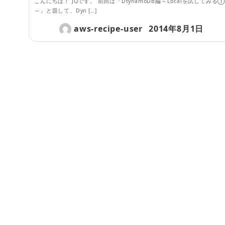
こんにちは！ JQです。 前回は『DtynamoDB編～Localを試してみる
～』と題して、Dyn […]
aws-recipe-user
2014年8月1日