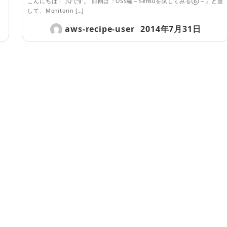
①
こんにちは！ JQです。 前回は『OSS編～Sensuを試してみる⑥～』と題
して、Monitorin […]
aws-recipe-user
2014年7月31日