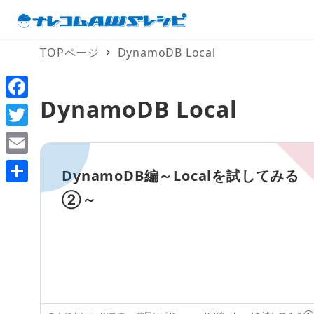
TOPページ
DynamoDB Local
DynamoDB Local
F
a
T
c
w
E
DynamoDB編～Localを試してみる
e
i
m
共
②～
b
t
a
有
o
t
i
o
e
l
k
r