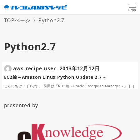
MENU
TOPページ
Python2.7
Python2.7
aws-recipe-user
2013年12月12日
EC2編～Amazon Linux Python Update 2.7～
こんにちは！ JQです。 前回は『RDS編～Oracle Enterprise Manager～』 […]
presented by