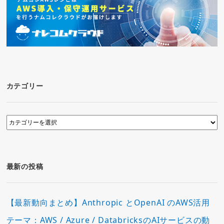
カテゴリー
カ
テ
ゴ
リ
ー
最新の投稿
【最新動向まとめ】Anthropic とOpenAI のAWS活用
テーマ：AWS / Azure / DatabricksのAIサービスの動