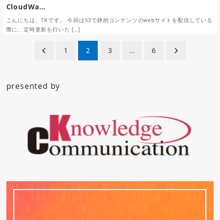
CloudWa…
こんにちは、TKです。 今回はS3で静的コンテンツのwebサイトを配信している
際に、定時更新を行いた […]
投
1
2
3
…
6
稿
ナ
presented by
ビ
ゲ
ー
シ
ョ
ン