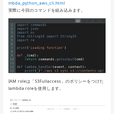
mbda_python_aws_cli.html
実際に今回のコマンドを組み込みます。
1
import 
commands
2
import 
json
3
import 
os
4
from 
cStringIO 
import 
StringIO
5
import 
re
6
7
print
(
'Loading function'
)
8
9
def
_
(
cmd
)
:
10
return
commands
.
getoutput
(
cmd
)
11
12
def 
lambda_handler
(
event
,
context
)
:
13
print
(
_
(
"./aws s3 sync s3://contents-up/ s3:/
IAM roleは「S3Fullaccess」のポリシーをつけた
lambda roleを使用します。