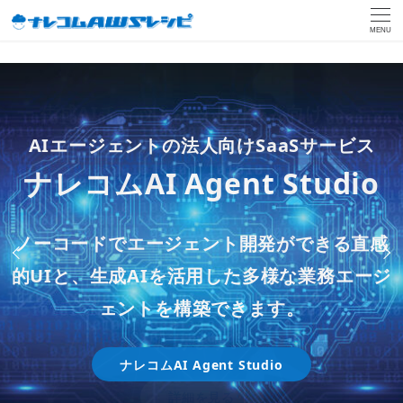
MENU
ー 生成AIチャットボットの法人向けSaaSソ
ー
生成AIや自動化システムを利用し、
「Databricks on AWS」とAWSの各種サービ
AIエージェントの法人向けSaaSサービス
リューション ー
効率的かつ高品質なクラウド利用をサポート
スを使用し、
生成AI新サービス
ー 伴走型サービスでお客様の内製化をご支援
ナレコムAI Agent Studio
ナレコムAI Chatbot
します
ー
ー 大企業も採用する ー
Amazon Bedrockを活用し
しますー
お客様のAWS 環境に蓄積されたデータの活
クラウド監視・保守サービ
クラウドAIのプロジェクト
データ分析内製化支援 on
た
ノーコードでエージェント開発ができる直感
スモールスタートが可能な料金プランを採用
用支援を行います
ス
どう進めるの？
Databricks
「内製化支援推進AWS パー
的UIと、生成AIを活用した多様な業務エージ
しており、
生成AIを試したい部門での導入か
DX支援サービス
ら本格的な全社展開まで、幅広くご利用いた
ェントを構築できます。
トナー」に認定
powered by ナレコムAI
詳しい情報を見る
だけます。
詳細を見る
Amazon Bedrockとは
ナレコムAI Agent Studio
詳しく見る
詳細を見る
詳細を見る