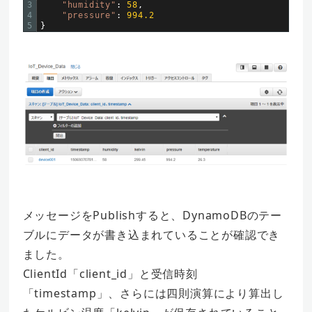
3
"humidity"
:
58
,
4
"pressure"
:
994.2
5
}
メッセージをPublishすると、DynamoDBのテー
ブルにデータが書き込まれていることが確認でき
ました。
ClientId「client_id」と受信時刻
「timestamp」、さらには四則演算により算出し