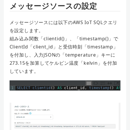
メッセージソースの設定
メッセージソースには以下のAWS IoT SQLクエリ
を設定します。
組み込み関数「clientid()」、「timestamp()」で
ClientId「client_id」と受信時刻「timestamp」
を付加し、入力JSONの「temperature」キーに
273.15を加算してケルビン温度「kelvin」を付加
しています。
1
SELECT 
clientid
(
)
AS
client_id
,
timestamp
(
)
AS
tim