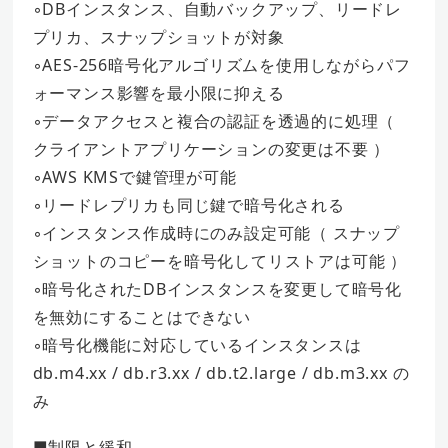
◦DBインスタンス、自動バックアップ、リードレ
プリカ、スナップショットが対象
◦AES-256暗号化アルゴリズムを使用しながらパフ
ォーマンス影響を最小限に抑える
◦データアクセスと複合の認証を透過的に処理（
クライアントアプリケーションの変更は不要 ）
◦AWS KMSで鍵管理が可能
◦リードレプリカも同じ鍵で暗号化される
◦インスタンス作成時にのみ設定可能（ スナップ
ショットのコピーを暗号化してリストアは可能 ）
◦暗号化されたDBインスタンスを変更して暗号化
を無効にすることはできない
◦暗号化機能に対応しているインスタンスは
db.m4.xx / db.r3.xx / db.t2.large / db.m3.xx の
み
■制限と緩和