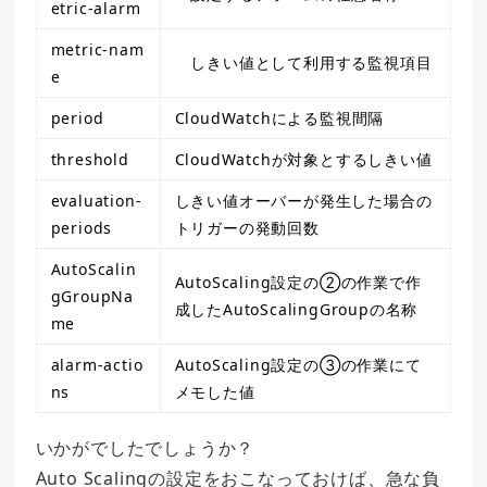
etric-alarm
metric-nam
しきい値として利用する監視項目
e
period
CloudWatchによる監視間隔
threshold
CloudWatchが対象とするしきい値
evaluation-
しきい値オーバーが発生した場合の
periods
トリガーの発動回数
AutoScalin
AutoScaling設定の②の作業で作
gGroupNa
成したAutoScalingGroupの名称
me
alarm-actio
AutoScaling設定の③の作業にて
ns
メモした値
いかがでしたでしょうか？
Auto Scalingの設定をおこなっておけば、急な負