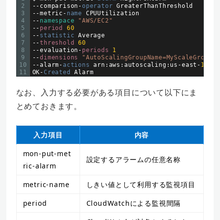
2
--
comparison
-
operator 
GreaterThanThreshold
3
--
metric
-
name 
CPUUtilization
4
--
namespace
"AWS/EC2"
5
--
period
60
6
--
statistic 
Average
7
--
threshold
60
8
--
evaluation
-
periods
1
9
--
dimensions
"AutoScalingGroupName=MyScaleGroup"
10
--
alarm
-
actions 
arn
:
aws
:
autoscaling
:
us
-
east
-
1
:
754
11
OK
-
Created 
Alarm
なお、入力する必要がある項目について以下にま
とめておきます。
入力項目
内容
mon-put-met
設定するアラームの任意名称
ric-alarm
metric-name
しきい値として利用する監視項目
period
CloudWatchによる監視間隔