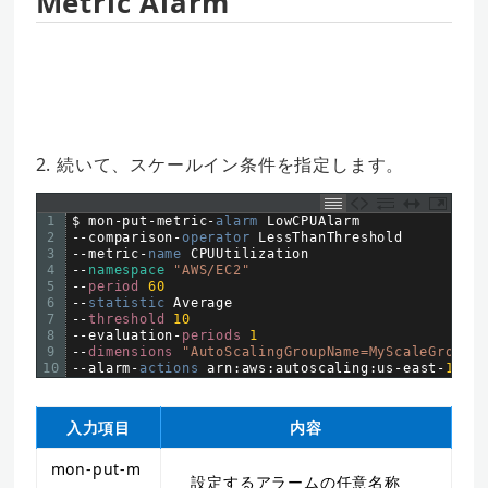
Metric Alarm
2. 続いて、スケールイン条件を指定します。
1
$
mon
-
put
-
metric
-
alarm 
LowCPUAlarm
2
--
comparison
-
operator 
LessThanThreshold
3
--
metric
-
name 
CPUUtilization
4
--
namespace
"AWS/EC2"
5
--
period
60
6
--
statistic 
Average
7
--
threshold
10
8
--
evaluation
-
periods
1
9
--
dimensions
"AutoScalingGroupName=MyScaleGroup"
10
--
alarm
-
actions 
arn
:
aws
:
autoscaling
:
us
-
east
-
1
:
754
入力項目
内容
mon-put-m
設定するアラームの任意名称