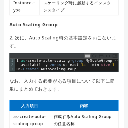
Instance-t
スケーリング時に起動するインスタ
ype
ンスタイプ
Auto Scaling Group
2. 次に、Auto Scaling時の基本設定をおこないま
す。
1
$
as
-
create
-
auto
-
scaling
-
group 
MyScaleGroup
--
laun
2
--
availability
-
zones 
us
-
east
-
1a
--
min
-
size
1
--
max
3
OK
-
Created 
AutoScalingGroup
なお、入力する必要がある項目について以下に簡
単にまとめておきます。
入力項目
内容
as-create-auto-
作成するAuto Scaling Group
scaling-group
の任意名称