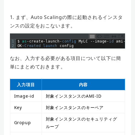
1. まず、Auto Scalingの際に起動されるインスタ
ンスの設定をおこないます。
1
$
as
-
create
-
launch
-
config 
MyLC
--
image
-
id 
ami
-
XXXX
2
OK
-
Created 
launch 
config
なお、入力する必要がある項目について以下に簡
単にまとめておきます。
入力項目
内容
Image-id
対象インスタンスのAMI-ID
Key
対象インスタンスのキーペア
対象インスタンスのセキュリティグ
Gropup
ループ