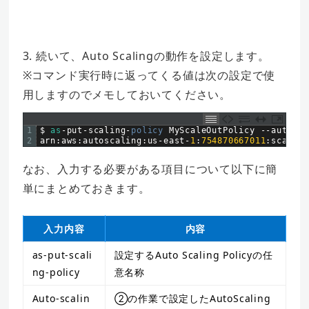
3. 続いて、Auto Scalingの動作を設定します。
※コマンド実行時に返ってくる値は次の設定で使
用しますのでメモしておいてください。
1
$
as
-
put
-
scaling
-
policy 
MyScaleOutPolicy
--
auto
-
sc
2
arn
:
aws
:
autoscaling
:
us
-
east
-
1
:
754870667011
:
scaling
なお、入力する必要がある項目について以下に簡
単にまとめておきます。
入力内容
内容
as-put-scali
設定するAuto Scaling Policyの任
ng-policy
意名称
Auto-scalin
②の作業で設定したAutoScaling