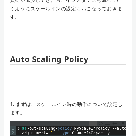
負荷が減少してきたら、インスタンスも減ってい
くようにスケールインの設定もおこなっておきま
す。
Auto Scaling Policy
1. まずは、スケールイン時の動作について設定し
ます。
1
$
as
-
put
-
scaling
-
policy 
MyScaleInPolicy
--
auto
-
sca
2
--
adjustment
=
-
1
--
type 
ChangeInCapacity