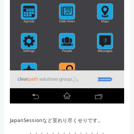
JapanSessionなど至れり尽くせりです。