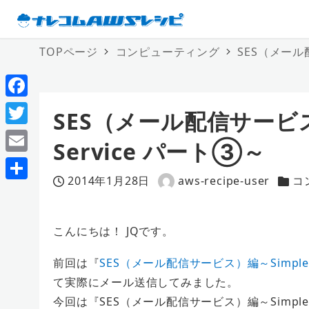
TOPページ
コンピューティング
SES（メール配
F
SES（メール配信サービス）
a
T
Service パート③～
c
w
E
e
i
2014年1月28日
aws-recipe-user
コ
m
投稿日
著
カテ
共
b
t
a
者
有
o
t
i
こんにちは！ JQです。
o
e
l
前回は『
SES（メール配信サービス）編～Simple E
k
r
て実際にメール送信してみました。
今回は『SES（メール配信サービス）編～Simple E