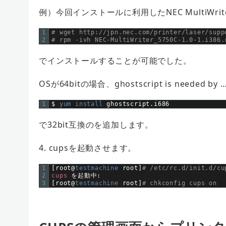
例）今回インストールに利用したNEC MultiWri
1
# wget http://jpn.nec.com/printer/laser/supp
2
# rpm -ivh NEC-MultiWriter_5750C-1.0-1.i386.
でインストールすることが可能でした。
OSが64bitの場合、ghostscript is needed
1
$
yum 
install 
ghostscript
.
i686
で32bit互換のを追加します。
4. cupsを起動させます。
1
[
root
@
testmachine 
root
]
# /etc/rc.d/init.d/cu
2
cups
を起動中
:
3
[
root
@
testmachine 
root
]
# chkconfig cups on