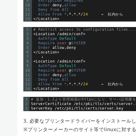
9
Encryption 
Required
10
Order 
deny
,
allow
11
Deny 
from 
All
12
Allow 
From *
.
*
.
*
.
*
/
24
←　社内から
13
<
/
Location
>
1
# Restrict access to configuration files...
2
<
Location
/
admin
/
conf
>
3
AuthType 
Default
4
Require 
user
@
SYSTEM
5
Order 
allow
,
deny
6
<
/
Location
>
7
　　↓
8
<
Location
/
admin
/
conf
>
9
AuthType 
Default
10
Require 
user
@
SYSTEM
11
Order 
deny
,
allow
12
Deny 
from 
All
13
Allow 
From *
.
*
.
*
.
*
/
24
←　社内から
14
<
/
Location
>
1
# 追加：1.2より管理画面がhttpsになり、サーバ証明書
2
ServerCertificate
/
etc
/
pki
/
tls
/
certs
/
server
.
3
ServerKey
/
etc
/
pki
/
tls
/
certs
/
server
.
key
3. 必要なプリンタードライバーをインストール
※プリンターメーカーのサイト等でlinuxに対