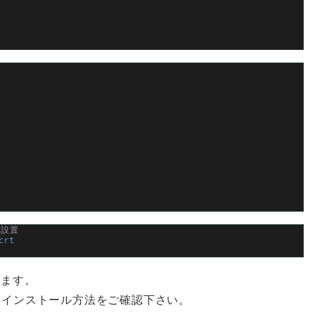
を設置
crt
します。
するインストール方法をご確認下さい。