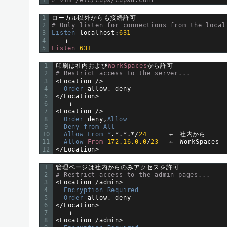
1
# vim /etc/cups/cupsd.conf
1
ローカル以外からも接続許可
2
# Only listen for connections from the local
3
Listen 
localhost
:
631
4
　　↓
5
Listen
631
1
印刷は社内および
WorkSpaces
から許可
2
# Restrict access to the server...
3
<
Location
/
>
4
Order 
allow
,
deny
5
<
/
Location
>
6
　　↓
7
<
Location
/
>
8
Order 
deny
,
Allow
9
Deny 
from 
All
10
Allow 
From *
.
*
.
*
.
*
/
24
←　社内から
11
Allow 
From
172.16.0.0
/
23
←　
WorkSpaces
12
<
/
Location
>
1
管理ページは社内からのみアクセスを許可
2
# Restrict access to the admin pages...
3
<
Location
/
admin
>
4
Encryption 
Required
5
Order 
allow
,
deny
6
<
/
Location
>
7
　　↓
8
<
Location
/
admin
>