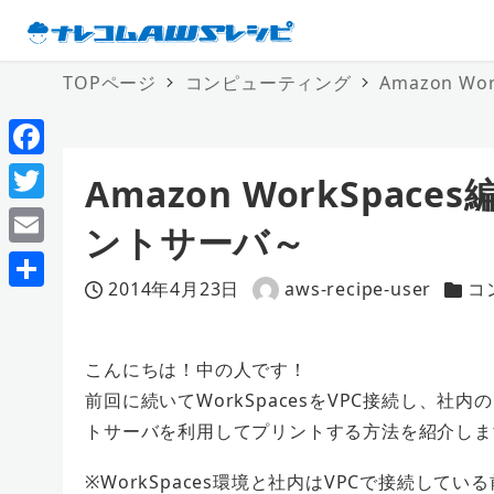
TOPページ
コンピューティング
Amazon 
F
Amazon WorkSpa
a
T
ントサーバ～
c
w
E
e
i
2014年4月23日
aws-recipe-user
コ
m
投稿日
著
カテ
共
b
t
a
者
有
o
t
i
こんにちは！中の人です！
o
e
前回に続いてWorkSpacesをVPC接続し、
l
k
r
トサーバを利用してプリントする方法を紹介しま
※WorkSpaces環境と社内はVPCで接続して