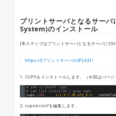
プリントサーバとなるサーバにCUPS
System)のインストール
[本ステップはプリントサーバとなるサーバにSS
https://[プリントサーバのIP]:631/
1. CUPSをインストールします。（今回はバージョ
1
# yum –y insall cups
2
# yum list installed | grep cups
3
cups
.
i386
1
:
1.3.7
-
30.el5_9.3
installe
2. cupsd.confを編集します。