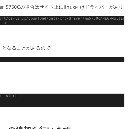
ter 5750Cの場合はサイト上にlinux向けドライバーがあり
ort/os/linux/download/data/xrc-driver/mw5750c/NEC-MultiWr
rpm
 by … となることがあるので
ps start