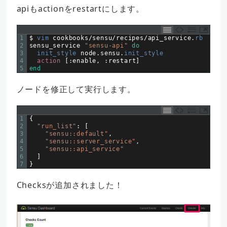
apiもactionをrestartにします。
1
$
vim 
cookbooks
/
sensu
/
recipes
/
api_service
.
rb
2
sensu
_
service
"sensu-api"
do
3
init_style 
node
.
sensu
.
init_style
4
action
[
:
enable
,
:
restart
]
5
end
ノードを修正して実行します。
1
{
2
"run_list"
:
[
3
"sensu::default"
,
4
"sensu::server_service"
,
5
"sensu::api_service"
6
]
7
}
Checksが追加されました！