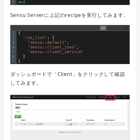
5
end
Sensu Serverに上記のrecipeを実行してみます。
1
{
2
"run_list"
:
[
3
"sensu::default"
,
4
"sensu::client_json"
,
5
"sensu::client_service"
6
]
7
}
ダッシュボードで「Client」をクリックして確認
してみます。