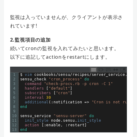
監視は入っていませんが、クライアントが表示さ
れています!
2.監視項目の追加
続いてcronの監視を入れてみたいと思います。
以下に追記してactionをrestartにします。
1
$
vim 
cookbooks
/
sensu
/
recipes
/
server_service
.
rb
2
sensu
_
check
"cron_process"
do
3
command
"check-procs.rb -p cron -C 1"
4
handlers
[
"default"
]
5
subscribers
[
"cron"
]
6
interval
30
7
additional
(
:
notification
=
>
"Cron is not runnin
8
end
9
10
sensu
_
service
"sensu-server"
do
11
init_style 
node
.
sensu
.
init_style
12
action
[
:
enable
,
:
restart
]
13
end