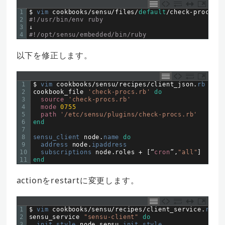
1
$
vim 
cookbooks
/
sensu
/
files
/
default
/
check
-
procs
.
rb
2
#!/usr/bin/env ruby
3
↓
4
#!/opt/sensu/embedded/bin/ruby
以下を修正します。
1
$
vim 
cookbooks
/
sensu
/
recipes
/
client_json
.
rb
2
cookbook
_
file
'check-procs.rb'
do
3
source
'check-procs.rb'
4
mode
0755
5
path
'/etc/sensu/plugins/check-procs.rb'
6
end
7
8
sensu_client 
node
.
name 
do
9
address 
node
.
ipaddress
10
subscriptions 
node
.
roles
+
[
“
cron
”
,
"all"
]
11
end
actionをrestartに変更します。
1
$
vim 
cookbooks
/
sensu
/
recipes
/
client_service
.
rb
2
sensu
_
service
"sensu-client"
do
3
init_style 
node
.
sensu
.
init_style