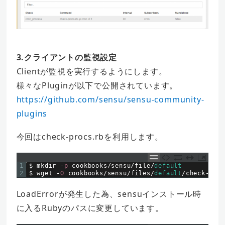
3.クライアントの監視設定
Clientが監視を実行するようにします。
様々なPluginが以下で公開されています。
https://github.com/sensu/sensu-community-
plugins
今回はcheck-procs.rbを利用します。
1
$
mkdir
-
p
cookbooks
/
sensu
/
file
/
default
2
$
wget
-
O
cookbooks
/
sensu
/
files
/
default
/
check
-
proc
LoadErrorが発生した為、sensuインストール時
に入るRubyのパスに変更しています。