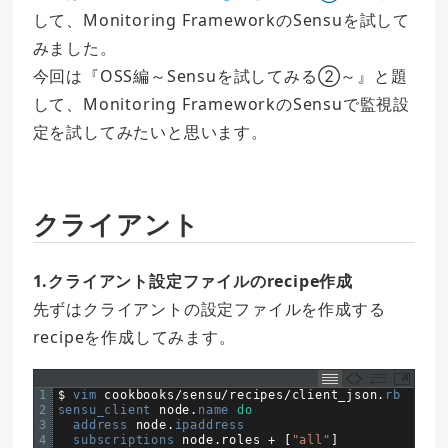
して、Monitoring FrameworkのSensuを試して
みました。
今回は『OSS編～Sensuを試してみる②～』と題
して、Monitoring FrameworkのSensuで監視設
定を試してみたいと思います。
クライアント
1.クライアント設定ファイルのrecipe作成
先ずはクライアントの設定ファイルを作成する
recipeを作成してみます。
1
$
vim 
cookbooks
/
sensu
/
recipes
/
client_json
.
rb
2
sensu_client 
node
.
name 
do
3
address 
node
.
ipaddress
4
subscriptions 
node
.
roles
+
[
"all"
]