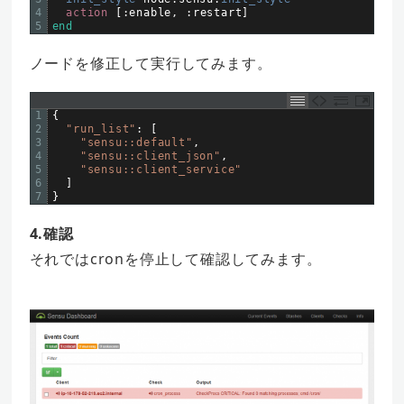
4
action
[
:
enable
,
:
restart
]
5
end
ノードを修正して実行してみます。
1
{
2
"run_list"
:
[
3
"sensu::default"
,
4
"sensu::client_json"
,
5
"sensu::client_service"
6
]
7
}
4.確認
それではcronを停止して確認してみます。