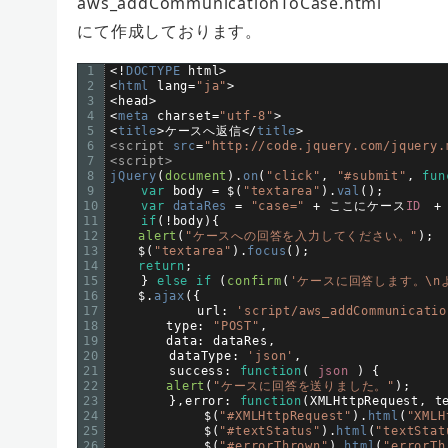
aws_addCommunicationToCase.html
にて作成しております。
1
<
!
DOCTYPE 
html
>
2
<
html 
lang
=
"ja"
>
3
<
head
>
4
<
meta 
charset
=
"utf-8"
>
5
<
title
>
ケースへ返信
<
/
title
>
6
<script 
src
=
"http://code.jquery.com/jquery.
7
<script>
8
jQuery
(
document
)
.
on
(
"click"
,
"#submit"
,
fun
9
var
body
=
$
(
"textarea"
)
.
val
(
)
;
10
var
dataRes
=
"case="
+
ここにケース
ID
+
11
if
(
!
body
)
{
12
alert
(
"ケースへの回答を入力してください。"
)
;
13
$
(
"textarea"
)
.
focus
(
)
;
14
return
;
15
}
else
if
(
confirm
(
'ケースに回答します。\n
16
$
.
ajax
(
{
17
url
:
'script/aws_addCommunicatio
18
type
:
"POST"
,
19
data
:
dataRes
,
20
dataType
:
'json'
,
21
success
:
function
(
json
)
{
22
alert
(
"ケースに回答を送りました。"
)
;
23
}
,
error
:
function
(
XMLHttpRequest
,
t
24
$
(
"#XMLHttpRequest"
)
.
html
(
"XMLH
25
$
(
"#textStatus"
)
.
html
(
"textStat
26
$
(
"#errorThrown"
)
.
html
(
"errorTh