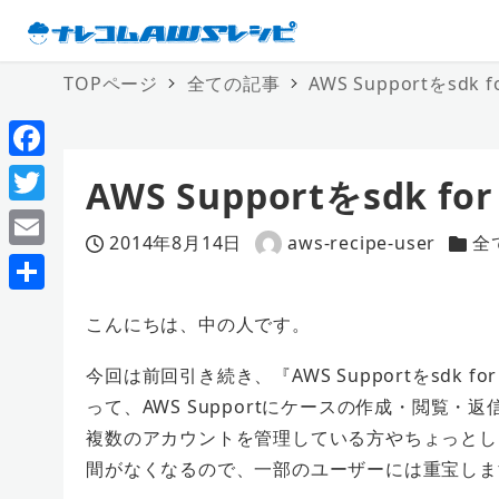
TOPページ
全ての記事
AWS Supportをsd
F
AWS Supportをsdk 
a
T
2014年8月14日
aws-recipe-user
全
c
w
投稿日
著
カテ
E
e
者
i
m
共
b
こんにちは、中の人です。
t
a
有
o
t
i
今回は前回引き続き、『AWS Supportをsdk fo
o
e
って、AWS Supportにケースの作成・閲覧
l
k
r
複数のアカウントを管理している方やちょっとし
間がなくなるので、一部のユーザーには重宝しま