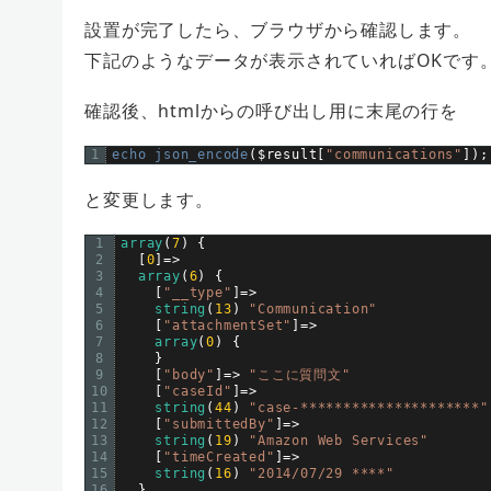
設置が完了したら、ブラウザから確認します。
下記のようなデータが表示されていればOKです
確認後、htmlからの呼び出し用に末尾の行を
1
echo 
json_encode
(
$
result
[
"communications"
]
)
;
と変更します。
1
array
(
7
)
{
2
[
0
]
=
>
3
array
(
6
)
{
4
[
"__type"
]
=
>
5
string
(
13
)
"Communication"
6
[
"attachmentSet"
]
=
>
7
array
(
0
)
{
8
}
9
[
"body"
]
=
>
"ここに質問文"
10
[
"caseId"
]
=
>
11
string
(
44
)
"case-*********************"
12
[
"submittedBy"
]
=
>
13
string
(
19
)
"Amazon Web Services"
14
[
"timeCreated"
]
=
>
15
string
(
16
)
"2014/07/29 ****"
16
}