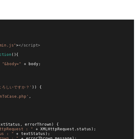
min.js"
>
</script>
ction
(
)
{
"&body="
+
body
;
よろしいですか？'
)
)
{
nToCase.php'
,
extStatus
,
errorThrown
)
{
ttpRequest : "
+
XMLHttpRequest
.
status
)
;
us : "
+
textStatus
)
;
rown : "
+
errorThrown
.
message
)
;