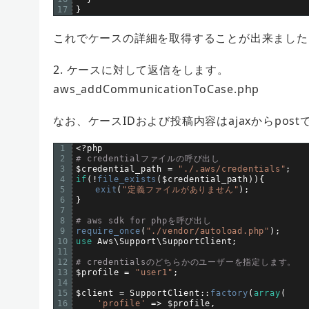
17
}
これでケースの詳細を取得することが出来ました
2. ケースに対して返信をします。
aws_addCommunicationToCase.php
なお、ケースIDおよび投稿内容はajaxからpos
1
<
?
php
2
# credentialファイルの呼び出し
3
$
credential_path
=
"./.aws/credentials"
;
4
if
(
!
file_exists
(
$
credential_path
)
)
{
5
exit
(
"定義ファイルがありません"
)
;
6
}
7
8
# aws sdk for phpを呼び出し
9
require_once
(
"./vendor/autoload.php"
)
;
10
use
Aws
\
Support
\
SupportClient
;
11
12
# credentialsのどちらかのユーザーを指定します。
13
$
profile
=
"user1"
;
14
15
$
client
=
SupportClient
::
factory
(
array
(
16
'profile'
=
>
$
profile
,