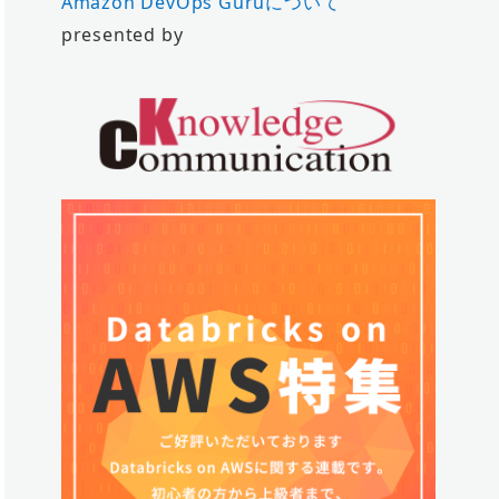
Amazon DevOps Guruについて
presented by