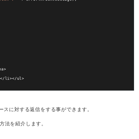
ea
>
<
/
li
>
<
/
ul
>
ケースに対する返信をする事ができます。
方法を紹介します。