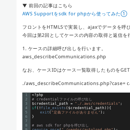
▼ 前回の記事はこちら
AWS Supportをsdk for phpから使ってみた①
フロントをHTML5で実装し、ajaxでデータを
今回は第2回としてケースの内容の取得と返信を
1. ケースの詳細呼び出しを行います。
aws_describeCommunications.php
なお、ケースIDはケース一覧取得したものをGE
./aws_describeCommunications.php?case= 
1
<
?
php
2
# credentialファイルの呼び出し
3
$
credential_path
=
"./.aws/credentials"
;
4
if
(
!
file_exists
(
$
credential_path
)
)
{
5
exit
(
"定義ファイルがありません"
)
;
6
}
7
8
# aws sdk for phpを呼び出し
9
require_once
(
"./vendor/autoload.php"
)
;