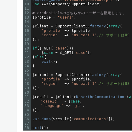
10
use
Aws
\
Support
\
SupportClient
;
11
12
# credentialsのどちらかのユーザーを指定します。
13
$
profile
=
"user1"
;
14
15
$
client
=
SupportClient
::
factory
(
array
(
16
'profile'
=
>
$
profile
,
17
'region'
=
>
'us-east-1'
,
// サポートはUS 
18
)
)
;
19
20
if
(
$
_GET
[
'case'
]
)
{
21
$
case
=
$
_GET
[
'case'
]
;
22
}
else
{
23
exit
(
)
;
24
}
25
26
$
client
=
SupportClient
::
factory
(
array
(
27
'profile'
=
>
$
profile
,
28
'region'
=
>
'us-east-1'
,
// サポートはUS 
29
)
)
;
30
31
$
result
=
$
client
->
DescribeCommunications
(
a
32
'caseId'
=
>
$
case
,
33
'language'
=
>
'ja'
,
34
)
)
;
35
36
var_dump
(
$
result
[
"communications"
]
)
;
37
38
exit
(
)
;