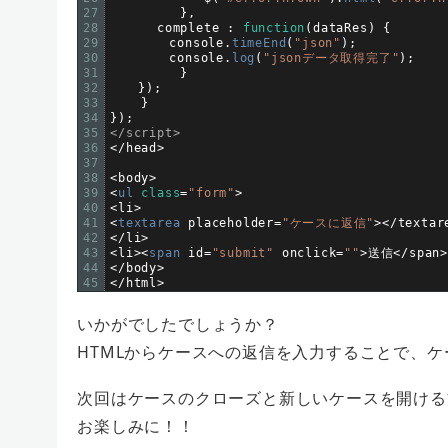
27
}
,
28
complete
:
function
(
dataRes
)
{
29
console
.
timeEnd
(
"json"
)
;
30
console
.
log
(
"jsonデータ取得完了"
)
;
31
}
32
}
)
;
33
}
34
}
)
;
35
</script>
36
<
/
head
>
37
38
<
body
>
39
<
ul 
class
=
"form"
>
40
<
li
>
41
<
textarea 
placeholder
=
"ケースに返信"
>
<
/
textar
42
<
/
li
>
43
<
li
>
<
span 
id
=
"submit"
onclick
=
""
>
送信
<
/
span
>
44
<
/
body
>
45
<
/
html
>
いかがでしたでしょうか？
HTMLからケースへの返信を入力することで、
次回はケースのクローズと新しいケースを開ける
お楽しみに！！