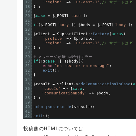
17
'region'
=
>
'us-east-1'
,
// サポートはUS 
18
)
)
;
19
20
$
case
=
$
_POST
[
'case'
]
;
21
22
if
(
$
_POST
[
'body'
]
)
$
body
=
$
_POST
[
'body'
]
;
23
24
$
client
=
SupportClient
::
factory
(
array
(
25
'profile'
=
>
$
profile
,
26
'region'
=
>
'us-east-1'
,
// サポートはUS 
27
)
)
;
28
29
# メッセージが無い場合はエラー
30
if
(
!
$
case
||
!
$
body
)
{
31
echo
"no case or no message"
;
32
exit
(
)
;
33
}
34
35
$
result
=
$
client
->
addCommunicationToCase
(
a
36
'caseId'
=
>
$
case
,
37
'communicationBody'
=
>
$
body
,
38
)
)
;
39
40
echo 
json_encode
(
$
result
)
;
41
42
exit
(
)
;
投稿側のHTMLについては