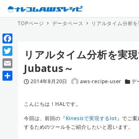
TOPページ
データベース
リアルタイム分析を実
F
リアルタイム分析を実現
a
T
Jubatus～
c
w
E
e
i
2014年8月20日
aws-recipe-user
デ
m
投稿日
著
カテ
共
b
t
a
者
有
o
t
i
こんにちは！HALです。
o
e
l
今回は、前回の『
Kinesisで実現するlot
』でご案
k
r
するためのツールをご紹介したいと思います。