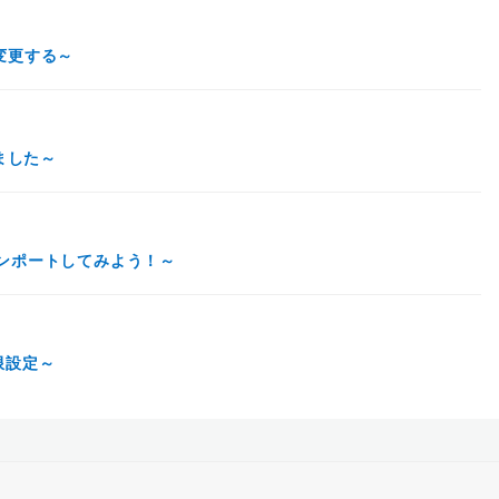
を変更する～
えました～
をインポートしてみよう！～
権限設定～