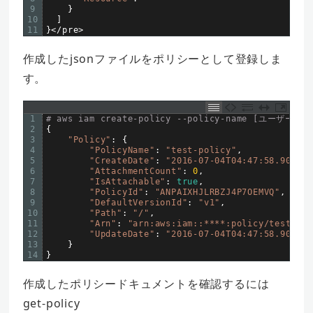
9
}
10
]
11
}
<
/
pre
>
作成したjsonファイルをポリシーとして登録しま
す。
1
# aws iam create-policy --policy-name [ユーザー名] -
2
{
3
"Policy"
:
{
4
"PolicyName"
:
"test-policy"
,
5
"CreateDate"
:
"2016-07-04T04:47:58.909Z"
,
6
"AttachmentCount"
:
0
,
7
"IsAttachable"
:
true
,
8
"PolicyId"
:
"ANPAIXHJLRBZJ4P7OEMVQ"
,
9
"DefaultVersionId"
:
"v1"
,
10
"Path"
:
"/"
,
11
"Arn"
:
"arn:aws:iam::****:policy/test-pol
12
"UpdateDate"
:
"2016-07-04T04:47:58.909Z"
13
}
14
}
作成したポリシードキュメントを確認するには
get-policy