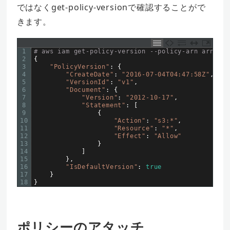
ではなくget-policy-versionで確認することがで
きます。
1
# aws iam get-policy-version --policy-arn arn:aws
2
{
3
"PolicyVersion"
:
{
4
"CreateDate"
:
"2016-07-04T04:47:58Z"
,
5
"VersionId"
:
"v1"
,
6
"Document"
:
{
7
"Version"
:
"2012-10-17"
,
8
"Statement"
:
[
9
{
10
"Action"
:
"s3:*"
,
11
"Resource"
:
"*"
,
12
"Effect"
:
"Allow"
13
}
14
]
15
}
,
16
"IsDefaultVersion"
:
true
17
}
18
}
ポリシーのアタッチ