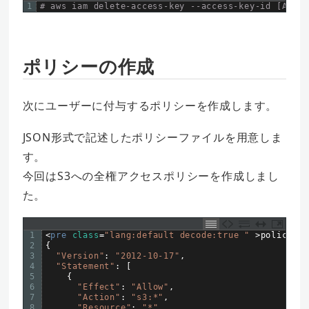
1
# aws iam delete-access-key --access-key-id [Acces
ポリシーの作成
次にユーザーに付与するポリシーを作成します。
JSON形式で記述したポリシーファイルを用意しま
す。
今回はS3への全権アクセスポリシーを作成しまし
た。
1
<
pre 
class
=
"lang:default decode:true "
>
policy
.
js
2
{
3
"Version"
:
"2012-10-17"
,
4
"Statement"
:
[
5
{
6
"Effect"
:
"Allow"
,
7
"Action"
:
"s3:*"
,
8
"Resource"
:
"*"