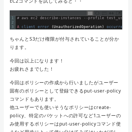
EC2コマンドを試してみると・・
1
# aws ec2 describe-instances --profile test_user
2
3
A
client 
error
(
UnauthorizedOperation
)
occurred 
wh
ちゃんとS3だけ権限が付与されていることが分か
ります。
今回は以上になります！
お疲れさまでした！
今回はポリシーの作成から行いましたがユーザー
固有のポリシーとして登録できるput-user-policy
コマンドもあります。
他ユーザーでも使いそうなポリシーはcreate-
policy、特定のバケットへの許可など1ユーザーの
み使用するポリシーはput-user-policyコマンド使