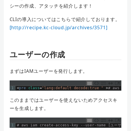
シーの作成、アタッチを紹介します！
CLIの導入についてはこちらで紹介しております。
[http://recipe.kc-cloud.jp/archives/3571]
ユーザーの作成
まずはIAMユーザーを発行します。
1
<
pre 
class
=
"lang:default decode:true "
>
# aws iam
このままではユーザーを使えないためアクセスキ
ーを生成します。
1
# aws iam create-access-key --user-name [ユーザー名