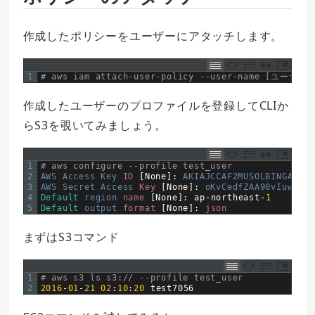
作成したポリシーをユーザーにアタッチします。
1
# aws iam attach-user-policy --user-name [ユーザー名]
作成したユーザーのプロファイルを登録してCLIか
らS3を覗いてみましょう。
1
# aws configure --profile test_user
2
AWS 
Access 
Key 
ID
[
None
]
:
AKIAJCCAF2MUSOLBINGA
3
AWS 
Secret 
Access 
Key
[
None
]
:
oKvCedfZAA90vIuw5rxj
4
Default
region 
name
[
None
]
:
ap
-
northeast
-
1
5
Default
output 
format
[
None
]
:
json
まずはS3コマンド
1
# aws s3 ls s3:// --profile test_user
2
2016
-
01
-
21
02
:
10
:
20
test7056