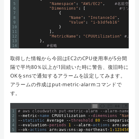
5
"Namespace"
:
"AWS/EC2"
,
#名前空間
6
"Dimensions"
:
[
#リソース
7
{
8
"Name"
:
"InstanceId"
,
9
"Value"
:
"i-b3dfeb16"
10
}
11
]
,
12
"MetricName"
:
"CPUUtilization"
#メト
13
}
,
14
#省略
取得した情報から今回はEC2のCPU使用率が5分間
隔で平均80％以上が1回続いた時に警告、復旧時に
OKをsnsで通知するアラームを設定してみます。
アラームの作成はput-metric-alarmコマンドで
す。
1
# aws cloudwatch put-metric-alarm --alarm-name "CP
2
--
metric
-
name 
CPUUtilization
--
dimensions
"Name=In
3
--
statistic 
Average
--
threshold
80
--
comparison
-
op
4
--
evaluation
-
periods
1
--
alarm
-
actions 
arn
:
aws
:
sns
5
--
ok
-
actions 
arn
:
aws
:
sns
:
ap
-
northeast
-
1
:
123456789
: