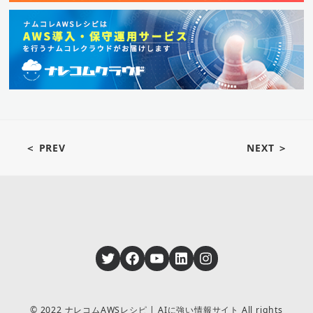
＜ PREV
NEXT ＞
Twitter
Facebook
YouTube
LinkedIn
Instagram
© 2022 ナレコムAWSレシピ | AIに強い情報サイト All rights