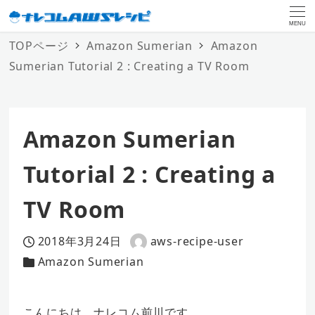
MENU
TOPページ
Amazon Sumerian
Amazon
Sumerian Tutorial 2 : Creating a TV Room
Amazon Sumerian
Tutorial 2 : Creating a
TV Room
2018年3月24日
aws-recipe-user
投稿日
著
Amazon Sumerian
カテゴリー
者
こんにちは、ナレコム前川です。