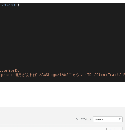
_202403
(
JsonSerDe'
refix指定があれば]/AWSLogs/[AWSアカウントID]/CloudTrail/[Regi