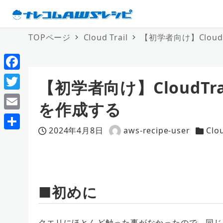
TOPページ
Cloud Trail
【初学者向け】CloudT
F
【初学者向け】CloudTra
a
T
を作成する
c
w
E
e
i
2024年4月8日
aws-recipe-user
Clou
m
投稿日
著
カテゴ
共
b
t
a
者
有
o
t
i
o
e
l
■初めに
k
r
クエリにほとんど触った事がなかったので、同じ