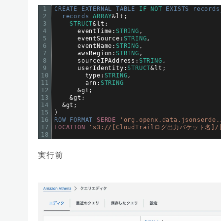
1
CREATE 
EXTERNAL 
TABLE 
IF
NOT
EXISTS 
records
2
records 
ARRAY
&
lt
;
3
STRUCT
&
lt
;
4
eventTime
:
STRING
,
5
eventSource
:
STRING
,
6
eventName
:
STRING
,
7
awsRegion
:
STRING
,
8
sourceIPAddress
:
STRING
,
9
userIdentity
:
STRUCT
&
lt
;
10
type
:
STRING
,
11
arn
:
STRING
12
&
gt
;
13
&
gt
;
14
&
gt
;
15
)
16
ROW 
FORMAT 
SERDE
'org.openx.data.jsonserde.
17
LOCATION
's3://[CloudTrailログ出力バケット名]/[p
18
実行前