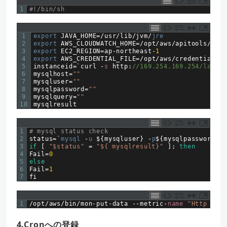
1
#!/bin/sh
1
export 
JAVA_HOME
=
/
usr
/
lib
/
jvm
/
jre
2
export 
AWS_CLOUDWATCH_HOME
=
/
opt
/
aws
/
apitools
/
mon
3
export 
EC2_REGION
=
ap
-
northeast
-
1
4
export 
AWS_CREDENTIAL_FILE
=
/
opt
/
aws
/
credential
-
fi
5
instanceid
=
`
curl
-
s
http
:
//169.254.169.254/latest
6
mysqlhost
=
""
7
mysqluser
=
""
8
mysqlpassword
=
""
9
mysqlquery
=
""
10
mysqlresult
1
# mysql status check
2
status
=
`
mysql
-
u
$
{
mysqluser
}
-
p
$
{
mysqlpassword
}
-
3
if
[
"$status"
=
"${ mysqlresult}"
]
;
then
4
Fail
=
0
5
else
6
Fail
=
1
7
fi
1
/
opt
/
aws
/
bin
/
mon
-
put
-
data
--
metric
-
name
"Http Stat
4.Cronへの登録