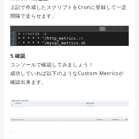
上記で作成したスクリプトをCronに登録して一定
間隔で走らせます。
1
# crontab -e
2
*
*
*
*
*
^
/
http_metrics
.
sh
3
*
*
*
*
*
^
/
mysql_metrics
.
sh
5.確認
コンソールで確認してみましょう！
成功していれば以下のようなCustom Metricsが
確認出来ます。