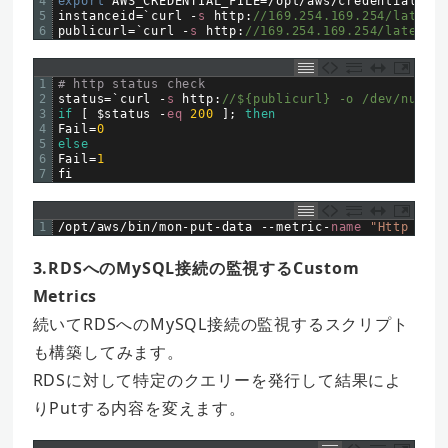
4
export 
AWS_CREDENTIAL_FILE
=
/
opt
/
aws
/
credential
-
fil
5
instanceid
=
`
curl
-
s
http
:
//169.254.169.254/latest/
6
publicurl
=
`
curl
-
s
http
:
//169.254.169.254/latest/m
1
# http status check
2
status
=
`
curl
-
s
http
:
//${publicurl} -o /dev/null -
3
if
[
$
status
-
eq
200
]
;
then
4
Fail
=
0
5
else
6
Fail
=
1
7
fi
1
/
opt
/
aws
/
bin
/
mon
-
put
-
data
--
metric
-
name
"Http Stat
3.RDSへのMySQL接続の監視するCustom
Metrics
続いてRDSへのMySQL接続の監視するスクリプト
も構築してみます。
RDSに対して特定のクエリーを発行して結果によ
りPutする内容を変えます。