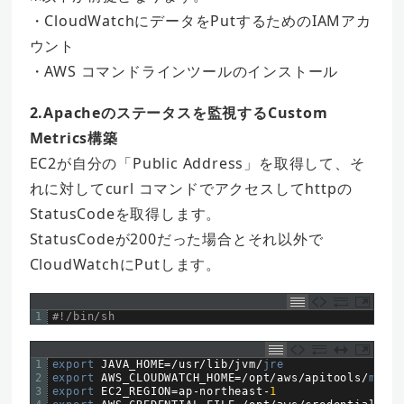
・CloudWatchにデータをPutするためのIAMアカ
ウント
・AWS コマンドラインツールのインストール
2.Apacheのステータスを監視するCustom
Metrics構築
EC2が自分の「Public Address」を取得して、そ
れに対してcurl コマンドでアクセスしてhttpの
StatusCodeを取得します。
StatusCodeが200だった場合とそれ以外で
CloudWatchにPutします。
1
#!/bin/sh
1
export 
JAVA_HOME
=
/
usr
/
lib
/
jvm
/
jre
2
export 
AWS_CLOUDWATCH_HOME
=
/
opt
/
aws
/
apitools
/
mon
3
export 
EC2_REGION
=
ap
-
northeast
-
1