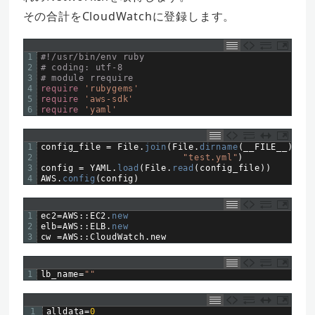
その合計をCloudWatchに登録します。
1
#!/usr/bin/env ruby
2
# coding: utf-8
3
# module rrequire
4
require
'rubygems'
5
require
'aws-sdk'
6
require
'yaml'
1
config_file
=
File
.
join
(
File
.
dirname
(
__FILE__
)
,
2
"test.yml"
)
3
config
=
YAML
.
load
(
File
.
read
(
config_file
)
)
4
AWS
.
config
(
config
)
1
ec2
=
AWS
::
EC2
.
new
2
elb
=
AWS
::
ELB
.
new
3
cw
=
AWS
::
CloudWatch
.
new
1
lb_name
=
""
1
alldata
=
0