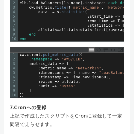
2
elb
.
load_balancers
[
lb_name
]
.
instances
.
each
do
|
i
|
3
cw
.
metrics
.
filter
(
'metric_name'
,
'NetworkIn'
)
4
data
=
s
.
statistics
(
5
:
start_time
=
>
Time
.
6
:
end_time
=
>
Time
.
no
7
:
statistics
=
>
[
'Ave
8
allstats
=
allstats
+
stats
.
first
[
:
average
]
9
end
10
end
1
cw
.
client
.
put_metric_data
(
{
2
:
namespace
=
>
"AWS/ELB"
,
3
:
metric_data
=
>
[
4
:
metric_name
=
>
"NetworkIn"
,
5
:
dimensions
=
>
[
:
name
=
>
"LoadBalancerNa
6
:
timestamp
=
>
Time
.
now
.
iso8601
,
7
:
value
=
>
alldata
,
8
:
unit
=
>
"Bytes"
9
]
10
}
)
7.Cronへの登録
上記で作成したスクリプトをCronに登録して一定
間隔で走らせます。