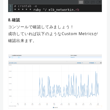
1
# crontab -e
2
*
*
*
*
*
ruby
^
/
elb_networkin
.
rb
8.確認
コンソールで確認してみましょう！
成功していれば以下のようなCustom Metricsが
確認出来ます。