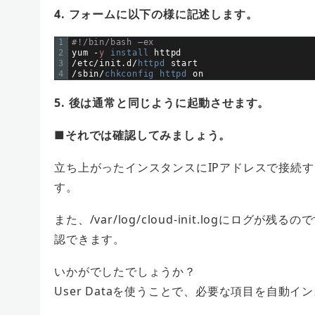
4. フォームに以下の様に記述します。
1
#!/bin/bash –ex
2
yum
-
y
install 
httpd
3
/
etc
/
init
.
d
/
httpd 
start
4
/
sbin
/
chkconfig 
httpd 
on
5. 後は通常と同じように起動させます。
■それでは確認してみましょう。
立ち上がったインスタンスにIPアドレスで接続す
す。
また、/var/log/cloud-init.logにロ
認できます。
いかがでしたでしょうか？
User Dataを使うことで、必要な項目を自動