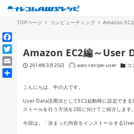
TOPページ
コンピューティング
Amazon E
F
Amazon EC2編～Use
a
T
2014年3月25日
aws-recipe-user
コ
c
w
投稿日
著
カテ
E
e
者
i
m
共
b
こんにちは、中の人です。
t
a
有
o
t
i
User Data活用法としてEC2起動時に設定でき
o
e
ストールを行う方法を2回に分けてご紹介します
l
k
r
今回は、「決まった内容をインストールするUser