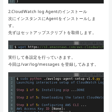
12
}
2.CloudWatch log Agentのインストール
次にインスタンスにAgentをインストールしま
す。
先ずはセットアップスクリプトを取得します。
1
$
wget 
https
:
//s3.amazonaws.com/aws-cloudwatch/dow
実行して各設定を行っていきます。
今回は/var/log/messages を登録してみます。
1
$
sudo 
python
.
/
awslogs
-
agent
-
setup
-
v1
.
0.py
--
reg
2
Launching 
interactive 
setup 
of 
CloudWatch 
Logs 
ag
3
4
Step
1
of
5
:
Installing 
pip
.
.
.
DONE
5
6
Step
2
of
5
:
Downloading 
the 
latest 
CloudWatch 
Lo
7
8
Step
3
of
5
:
Configuring 
AWS 
CLI
.
.
.
9
AWS 
Access 
Key 
ID
[
None
]
: