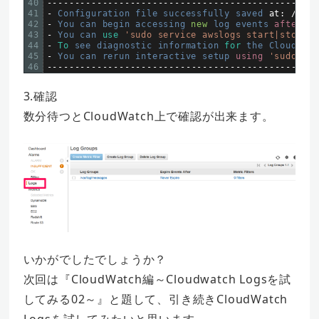
40
--
--
--
--
--
--
--
--
--
--
--
--
--
--
--
--
--
--
--
--
--
--
--
--
41
-
Configuration 
file 
successfully 
saved 
at
:
/
var
/
42
-
You 
can 
begin 
accessing 
new
log 
events 
after
a
43
-
You 
can 
use
'sudo service awslogs start|stop|st
44
-
To
see 
diagnostic 
information 
for
the 
CloudWatc
45
-
You 
can 
rerun 
interactive 
setup 
using
'sudo ./a
46
--
--
--
--
--
--
--
--
--
--
--
--
--
--
--
--
--
--
--
--
--
--
--
--
3.確認
数分待つとCloudWatch上で確認が出来ます。
いかがでしたでしょうか？
次回は『CloudWatch編～Cloudwatch Logsを試
してみる02～』と題して、引き続きCloudWatch