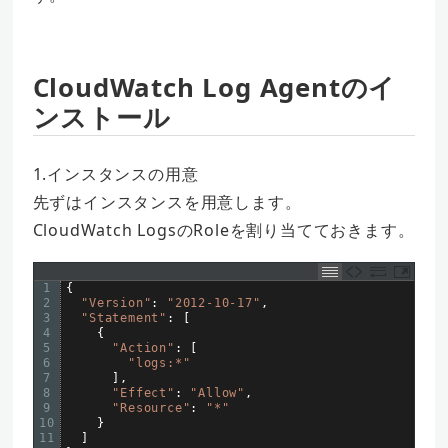
CloudWatch Log Agentのイ
ンストール
1.インスタンスの用意
先ずはインスタンスを用意します。
CloudWatch LogsのRoleを割り当てておきます。
1
{
2
"Version"
:
"2012-10-17"
,
3
"Statement"
:
[
4
{
5
"Action"
:
[
6
"logs:*"
7
]
,
8
"Effect"
:
"Allow"
,
9
"Resource"
:
"*"
10
}
11
]