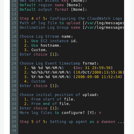
10
AWS 
Secret 
Access 
Key
[
None
]
:
11
Default
region 
name
[
None
]
:
12
Default
output 
format
[
None
]
:
13
14
Step
4
of
5
:
Configuring 
the 
CloudWatch 
Logs 
Agen
15
Path 
of 
log 
file 
to
upload
[
/
var
/
log
/
messages
]
:
16
Destination 
Log 
Group 
name
[
/
var
/
log
/
messages
]
:
17
18
Choose 
Log 
Stream 
name
:
19
1.
Use
EC2 
instance 
id
.
20
2.
Use
hostname
.
21
3.
Custom
.
22
Enter 
choice
[
1
]
:
23
24
Choose 
Log 
Event 
timestamp 
format
:
25
1.
%
b
%
d
%
H
:
%
M
:
%
S
(
Dec
31
23
:
59
:
59
)
26
2.
%
d
/
%
b
/
%
Y
:
%
H
:
%
M
:
%
S
(
10
/
Oct
/
2000
:
13
:
55
:
36
)
27
3.
%
Y
-
%
m
-
%
d
%
H
:
%
M
:
%
S
(
2008
-
09
-
08
11
:
52
:
54
)
28
4.
Custom
29
Enter 
choice
[
1
]
:
30
31
Choose 
initial 
position 
of 
upload
:
32
1.
From 
start 
of 
file
.
33
2.
From 
end
of 
file
.
34
Enter 
choice
[
1
]
:
35
More 
log 
files 
to
configure
?
[
Y
]
:
n
36
37
Step
5
of
5
:
Setting 
up 
agent 
as
a
daemon
.
.
.
DON
38
39