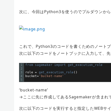
次に、今回はPython3を使うのでプルダウンから
これで、Python3のコードを書くためのノー
次に以下のコードをノートブックに入力して、先
1
from 
sagemaker 
import 
get_execution_role
2
3
role
=
get_execution_role
(
)
4
bucket
=
'bucket-name'
5
‘bucket-name’
→ここに先に作成してあるSagemakerが含ま
次に以下のコードを実行すると指定したWEBサイ