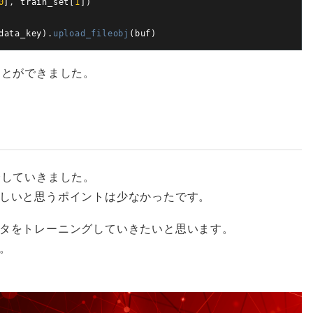
0
]
,
train_set
[
1
]
)
data_key
)
.
upload_fileobj
(
buf
)
ことができました。
介していきました。
しいと思うポイントは少なかったです。
タをトレーニングしていきたいと思います。
。