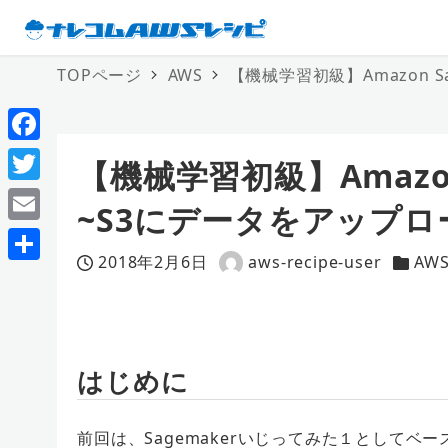
TOPページ
AWS
【機械学習初級】Amazon 
F
【機械学習初級】Amazon
a
T
~S3にデータをアップロ
c
w
E
e
i
2018年2月6日
aws-recipe-user
AW
m
投稿日
著
カテゴ
共
b
t
a
者
有
o
t
i
o
e
l
はじめに
k
r
前回は、Sagemakerいじってみた１として