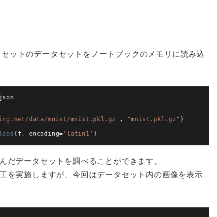
タセットのデータセットをノートブックのメモリに読み込
json
ing.net/data/mnist/mnist.pkl.gz"
,
"mnist.pkl.gz"
)
load
(
f
,
encoding
=
'latin1'
)
んだデータセットを調べることができます。
工を実施しますが、今回はデータセット内の画像を表示