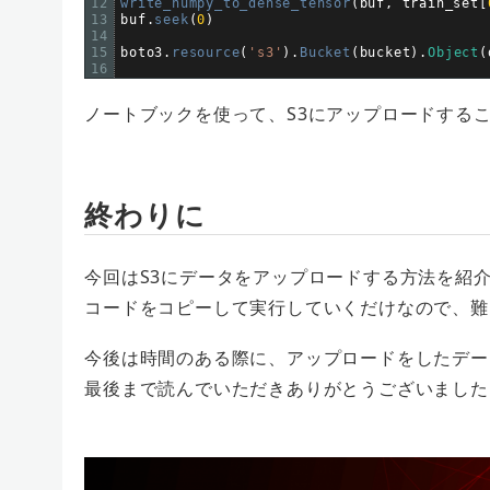
12
write_numpy_to_dense_tensor
(
buf
,
train_set
[
13
buf
.
seek
(
0
)
14
15
boto3
.
resource
(
's3'
)
.
Bucket
(
bucket
)
.
Object
(
16
ノートブックを使って、S3にアップロードする
終わりに
今回はS3にデータをアップロードする方法を紹
コードをコピーして実行していくだけなので、難
今後は時間のある際に、アップロードをしたデー
最後まで読んでいただきありがとうございました