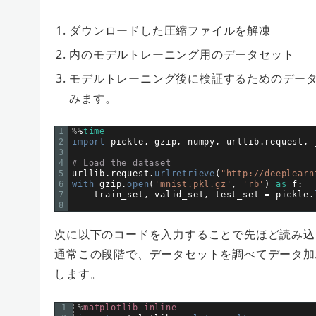
ダウンロードした圧縮ファイルを解凍
内のモデルトレーニング用のデータセット
モデルトレーニング後に検証するためのデー
みます。
1
%
%
time
2
import 
pickle
,
gzip
,
numpy
,
urllib
.
request
,
3
4
# Load the dataset
5
urllib
.
request
.
urlretrieve
(
"http://deeplearn
6
with 
gzip
.
open
(
'mnist.pkl.gz'
,
'rb'
)
as
f
:
7
train_set
,
valid_set
,
test_set
=
pickle
.
8
次に以下のコードを入力することで先ほど読み込
通常この段階で、データセットを調べてデータ加
します。
1
%
matplotlib
inline