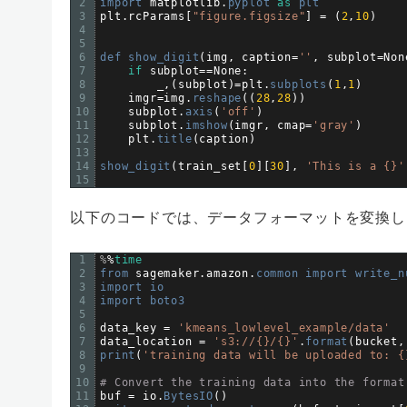
2
import 
matplotlib
.
pyplot 
as
plt
3
plt
.
rcParams
[
"figure.figsize"
]
=
(
2
,
10
)
4
5
6
def 
show_digit
(
img
,
caption
=
''
,
subplot
=
Non
7
if
subplot
==
None
:
8
_
,
(
subplot
)
=
plt
.
subplots
(
1
,
1
)
9
imgr
=
img
.
reshape
(
(
28
,
28
)
)
10
subplot
.
axis
(
'off'
)
11
subplot
.
imshow
(
imgr
,
cmap
=
'gray'
)
12
plt
.
title
(
caption
)
13
14
show_digit
(
train_set
[
0
]
[
30
]
,
'This is a {}'
15
以下のコードでは、データフォーマットを変換し
1
%
%
time
2
from 
sagemaker
.
amazon
.
common 
import 
write_n
3
import 
io
4
import 
boto3
5
6
data_key
=
'kmeans_lowlevel_example/data'
7
data_location
=
's3://{}/{}'
.
format
(
bucket
,
8
print
(
'training data will be uploaded to: {
9
10
# Convert the training data into the format
11
buf
=
io
.
BytesIO
(
)