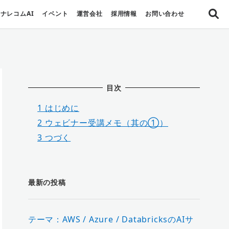
ナレコムAI
イベント
運営会社
採用情報
お問い合わせ
目次
1
はじめに
2
ウェビナー受講メモ（其の①）
3
つづく
最新の投稿
テーマ：AWS / Azure / DatabricksのAIサ