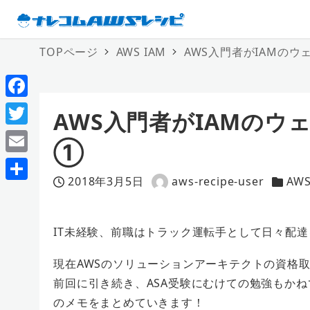
TOPページ
AWS IAM
AWS入門者がIAMの
F
AWS入門者がIAMのウ
a
T
①
c
w
E
e
i
2018年3月5日
aws-recipe-user
AWS
m
投稿日
著
カテゴ
共
b
t
a
者
有
o
t
i
IT未経験、前職はトラック運転手として日々配達
o
e
l
現在AWSのソリューションアーキテクトの資格
k
r
前回に引き続き、ASA受験にむけての勉強もかね
のメモをまとめていきます！