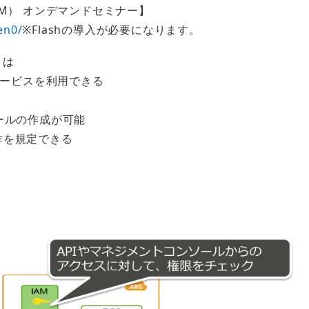
ent（IAM） オンデマンドセミナー】
en0/
※Flashの導入が必要になります。
とは
サービスを利⽤できる
ールの作成が可能
を規定できる