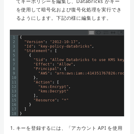
てキーポリシーを編集し、Databricks がキー
を使用して暗号化および復号化処理を実行でき
るようにします。下記の様に編集します。
1
{
2
"Version"
:
"2012-10-17"
,
3
"Id"
:
"key-policy-databricks"
,
4
"Statement"
:
[
5
{
6
"Sid"
:
"Allow Databricks to use KMS key for
7
"Effect"
:
"Allow"
,
8
"Principal"
:
{
9
"AWS"
:
"arn:aws:iam::414351767826:root"
10
}
,
11
"Action"
:
[
12
"kms:Encrypt"
,
13
"kms:Decrypt"
14
]
,
15
"Resource"
:
"*"
16
}
17
]
18
}
キーを登録するには、「アカウント API を使用