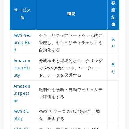
検
サービス
証
概要
名
記
事
AWS Sec
セキュリティアラートを一元的に
あ
urity Hu
管理し、セキュリティチェックを
り
b
自動化する
Amazon
脅威検出と継続的なモニタリング
あ
GuardD
で AWSアカウント、ワークロー
り
uty
ド、データを保護する
Amazon
脆弱性を診断・自動でセキュリテ
Inspect
ィ評価をする
or
AWS Co
AWS リソースの設定を評価、監
nfig
査、審査する