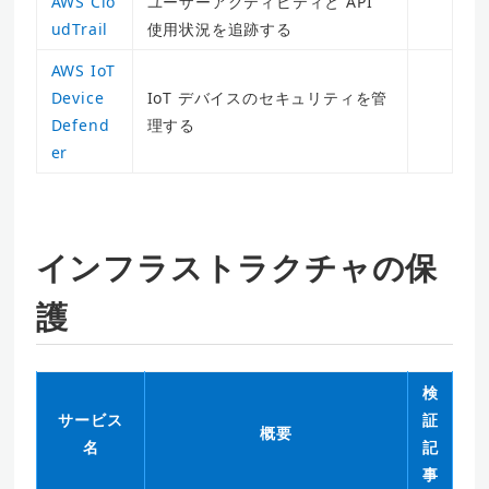
AWS Clo
ユーザーアクティビティと API
udTrail
使用状況を追跡する
AWS IoT
Device
IoT デバイスのセキュリティを管
Defend
理する
er
インフラストラクチャの保
護
検
サービス
証
概要
名
記
事