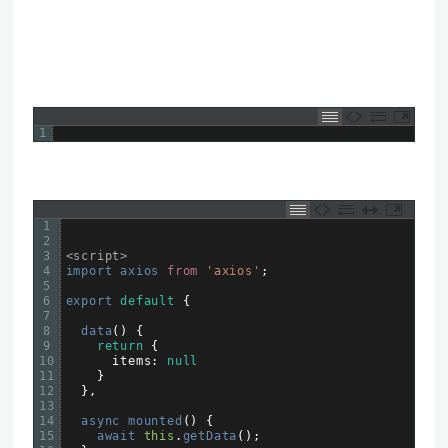
1
1
2
3
<script>
4
import 
axios 
from
'axios'
;
5
6
export
default
{
7
8
data
(
)
{
9
return
{
10
items
:
null
11
}
12
}
,
13
14
async 
mounted
(
)
{
15
await 
this
.
getData
(
)
;