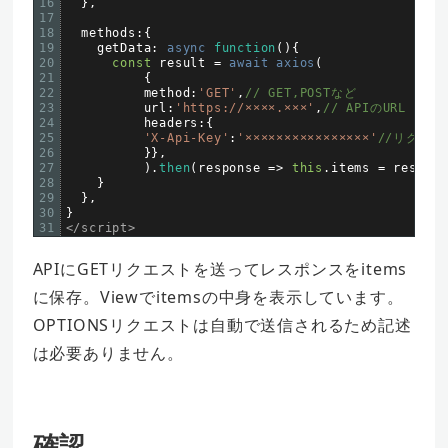
16
}
,
17
18
methods
:
{
19
getData
:
async 
function
(
)
{
20
const
result
=
await
axios
(
21
{
22
method
:
'GET'
,
// GET,POSTなど
23
url
:
'https://××××.×××'
,
// APIのURL
24
headers
:
{
25
'X-Api-Key'
:
'××××××××××××××××'
//リクエ
26
}
}
,
27
)
.
then
(
response
=
>
this
.
items
=
respons
28
}
29
}
,
30
}
31
</script>
APIにGETリクエストを送ってレスポンスをitems
に保存。Viewでitemsの中身を表示しています。
OPTIONSリクエストは自動で送信されるため記述
は必要ありません。
確認