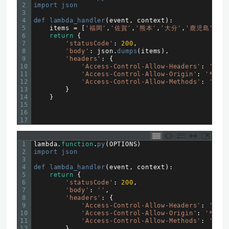
2
import 
json
3
4
def 
lambda_handler
(
event
,
context
)
:
5
items
=
[
'福岡'
,
'佐賀'
,
'熊本'
,
'大分'
,
'鹿児島'
,
'長
6
return
{
7
'statusCode'
:
200
,
8
'body'
:
json
.
dumps
(
items
)
,
9
'headers'
:
{
10
'Access-Control-Allow-Headers'
:
'*'
,
11
'Access-Control-Allow-Origin'
:
'*'
,
12
'Access-Control-Allow-Methods'
:
'OPTI
13
}
14
}
15
16
17
1
lambda
.
function
.
py
(
OPTIONS
)
2
import 
json
3
4
def 
lambda_handler
(
event
,
context
)
:
5
return
{
6
'statusCode'
:
200
,
7
'body'
:
''
,
8
'headers'
:
{
9
'Access-Control-Allow-Headers'
:
'*'
,
10
'Access-Control-Allow-Origin'
:
'*'
,
11
'Access-Control-Allow-Methods'
:
'OPTI
12
}