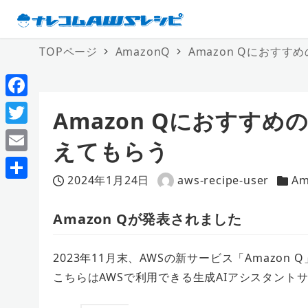
TOPページ
AmazonQ
Amazon Qにおす
F
Amazon Qにおすす
a
T
えてもらう
c
w
E
e
i
2024年1月24日
aws-recipe-user
Am
m
投稿日
著
カテ
共
b
t
a
者
有
Amazon Qが発表されました
o
t
i
o
e
l
2023年11月末、AWSの新サービス「Amazon
k
r
こちらはAWSで利用できる生成AIアシスタント