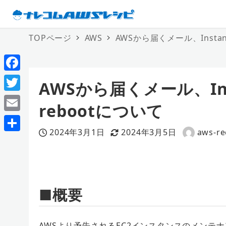
TOPページ
AWS
AWSから届くメール、Instance
F
AWSから届くメール、Insta
a
T
rebootについて
c
w
E
e
i
2024年3月1日
2024年3月5日
aws-re
m
投稿日
更新日
著
共
b
t
a
者
有
o
t
i
o
e
l
■概要
k
r
AWSより予告されるEC2インスタンスのメンテ