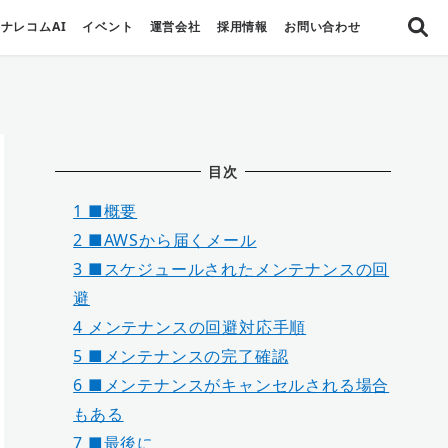
ナレコムAI
イベント
運営会社
採用情報
お問い合わせ
目次
1
■概要
2
■AWSから届くメール
3
■スケジュールされたメンテナンスの回
避
4
メンテナンスの回避対応手順
5
■メンテナンスの完了確認
6
■メンテナンスがキャンセルされる場合
もある
7
■最後に