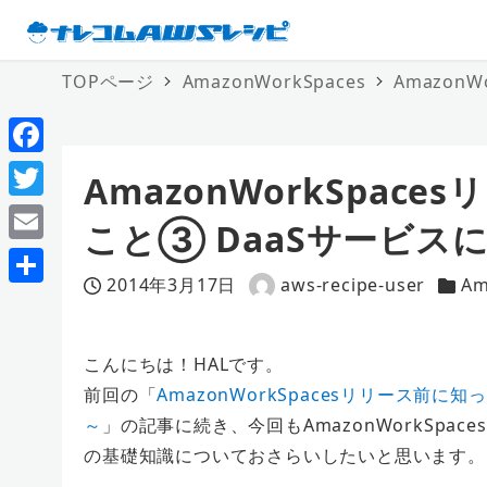
TOPページ
AmazonWorkSpaces
Amazon
F
AmazonWorkSpa
a
T
こと③ DaaSサービス
c
w
E
e
i
2014年3月17日
aws-recipe-user
Am
m
投稿日
著
カテ
共
b
t
a
者
有
o
t
i
こんにちは！HALです。
o
e
前回の「
AmazonWorkSpacesリリース前
l
k
r
～
」の記事に続き、今回もAmazonWorkSpa
の基礎知識についておさらいしたいと思います。