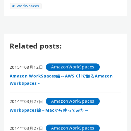
WorkSpaces
Related posts:
AmazonWorkSpaces
2015年08月12日
Amazon WorkSpaces編～AWS Cliで触るAmazon
WorkSpaces～
AmazonWorkSpaces
2014年03月27日
WorkSpaces編～Macから使ってみた～
AmazonWorkSpaces
2014年03月27日